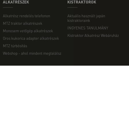
ALKATRÉSZEK
KISTRAKTOROK
Alkatrész rendelés telefonon
Aktuális használt japán
kistraktoraink
MTZ traktor alkatrészek
INGYENES TANULMÁNY
Monosem vetőgép alkatrészek
Kistraktor Alkatrész Webáruház
Oros kukorica adapter alkatrészek
MTZ túrbósítás
Webshop - ahol mindent megtalálsz
MUNKAGÉPEK
EGYÉB
Munkagép rendelés telefonon
Kapcsolat
Ekék
Impresszum
Talajmarók
Adatvédelmi nyilatkozat
Szárzúzók és Mulcsozók
Pályázati információk
Tárcsák
Komondor munkagépek