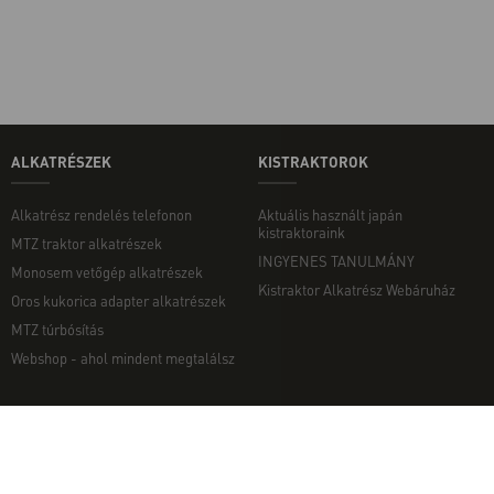
ALKATRÉSZEK
KISTRAKTOROK
Alkatrész rendelés telefonon
Aktuális használt japán
kistraktoraink
MTZ traktor alkatrészek
INGYENES TANULMÁNY
Monosem vetőgép alkatrészek
Kistraktor Alkatrész Webáruház
Oros kukorica adapter alkatrészek
MTZ túrbósítás
Webshop - ahol mindent megtalálsz
MUNKAGÉPEK
EGYÉB
Munkagép rendelés telefonon
Kapcsolat