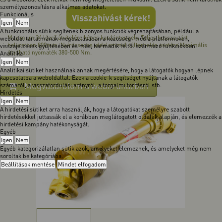
személyazonosításra alkalmas adatokat.
Funkcionális
Visszahívást kérek!
Igen
Nem
A funkcionális sütik segítenek bizonyos funkciók végrehajtásában, például a
Maximum 34 lóerő átvitelére képes kardántengely. Teljes hossza zárt
weboldal tartalmának megosztásában a közösségi média platformokon,
helyzetben 800mm. Nyírócsapos védelemmel túlterhelés esetére.Maximális
visszajelzések gyűjtésében és más, harmadik féltől származó funkciókban.
átadható nyomaték 380-500 Nm.
Analitika
Igen
Nem
Analitikai sütiket használnak annak megértésére, hogy a látogatók hogyan lépnek
kapcsolatba a weboldallal. Ezek a cookie-k segítséget nyújtanak a látogatók
Megvásárolom a webáruházban
számáról, a visszafordulási arányról, a forgalmi forrásról stb.
Hirdetés
Igen
Nem
A hirdetési sütiket arra használják, hogy a látogatókat személyre szabott
hirdetésekkel juttassák el a korábban meglátogatott oldalak alapján, és elemezzék a
hirdetési kampány hatékonyságát.
Egyéb
Igen
Nem
Egyéb kategorizálatlan sütik azok, amelyeket elemeznek, és amelyeket még nem
soroltak be kategóriába.
Beállítások mentése
Mindet elfogadom