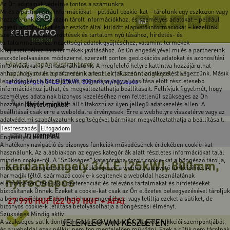
Az Ön adatainak védelme fontos a számunkra
Mi és a partnereink információkat – például cookie-kat – tárolunk egy eszközön vagy
hozzáférünk az eszközön tárolt információkhoz, és személyes adatokat – például
HU
EN
DE
FR
RO
egyedi azonosítókat és az eszköz által küldött alapvető információkat – kezelünk
személyre szabott hirdetések és tartalom nyújtásához, hirdetés- és
tartalomméréshez, nézettségi adatok gyűjtéséhez, valamint termékek
kifejlesztéséhez és a termékek javításához. Az Ön engedélyével mi és a partnereink
eszközleolvasásos módszerrel szerzett pontos geolokációs adatokat és azonosítási
Főoldal
Japán Kistraktorok
-
-
információkat is felhasználhatunk. A megfelelő helyre kattintva hozzájárulhat
Japán Kistraktor Kardánkeresztek, Kardántengelyek, TLT
ahhoz, hogy mi és a partnereink a fent leírtak szerint adatkezelést végezzünk. Másik
-
lehetőségként a hozzájárulás megadása vagy elutasítása előtt részletesebb
kardántengely 34LE (25kW), 800mm, nyírócsapos
információkhoz juthat, és megváltoztathatja beállításait. Felhívjuk figyelmét, hogy
személyes adatainak bizonyos kezeléséhez nem feltétlenül szükséges az Ön
Hívj fel minket!
hozzájárulása, de jogában áll tiltakozni az ilyen jellegű adatkezelés ellen. A
beállításai csak erre a weboldalra érvényesek. Erre a webhelyre visszatérve vagy az
adatvédelmi szabályzatunk segítségével bármikor megváltoztathatja a beállításait.
Testreszabás
Elfogadom
Írj üzenetet!
Engedélyek beállítása
A hatékony navigáció és bizonyos funkciók működésének érdekében cookie-kat
használunk. Az alábbiakban az egyes kategóriák alatt részletes információkat talál
minden cookie-ról. A "Szükséges" kategóriába sorolt cookie-kat a böngésző tárolja,
kardántengely 34LE (25kW), 800mm,
mivel ezek elengedhetetlenül szükségesek a webhely alapvető funkcióihoz. A
harmadik féltől származó cookie-k segítenek a weboldal használatának
nyírócsapos
elemzésében, tárolják a preferenciáit és releváns tartalmakat és hirdetéseket
biztosítanak Önnek. Ezeket a cookie-kat csak az Ön előzetes beleegyezésével tároljuk
a böngészőjében. Eldöntheti, hogy engedélyezi vagy letiltja ezeket a sütiket, de
27 990
HUF
(22 039 HUF + ÁFA)
bizonyos cookie-k letiltása befolyásolhatja a böngészési élményt.
Szükséges
Mindig aktív
JELENLEG VAN KÉSZLETEN!
A szükséges sütik döntő fontosságúak a weboldal alapvető funkciói szempontjából,
és a weboldal ezek nélkül nem fog megfelelően működni. Ezek a sütik nem tárolnak