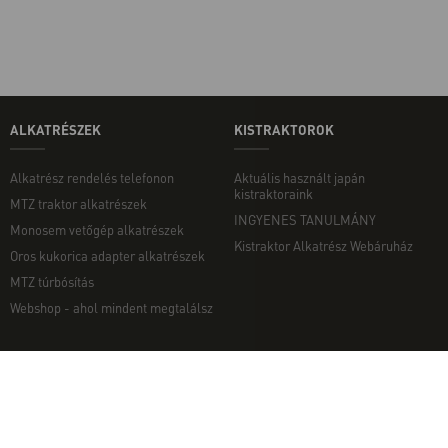
ALKATRÉSZEK
KISTRAKTOROK
Alkatrész rendelés telefonon
Aktuális használt japán
kistraktoraink
MTZ traktor alkatrészek
INGYENES TANULMÁNY
Monosem vetőgép alkatrészek
Kistraktor Alkatrész Webáruház
Oros kukorica adapter alkatrészek
MTZ túrbósítás
Webshop - ahol mindent megtalálsz
MUNKAGÉPEK
EGYÉB
Munkagép rendelés telefonon
Kapcsolat
Ekék
Impresszum