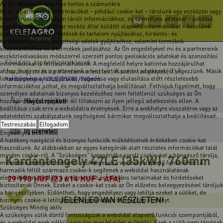
Az Ön adatainak védelme fontos a számunkra
Mi és a partnereink információkat – például cookie-kat – tárolunk egy eszközön vagy
hozzáférünk az eszközön tárolt információkhoz, és személyes adatokat – például
HU
EN
DE
FR
RO
egyedi azonosítókat és az eszköz által küldött alapvető információkat – kezelünk
személyre szabott hirdetések és tartalom nyújtásához, hirdetés- és
tartalomméréshez, nézettségi adatok gyűjtéséhez, valamint termékek
kifejlesztéséhez és a termékek javításához. Az Ön engedélyével mi és a partnereink
eszközleolvasásos módszerrel szerzett pontos geolokációs adatokat és azonosítási
Főoldal
Japán Kistraktorok
-
-
információkat is felhasználhatunk. A megfelelő helyre kattintva hozzájárulhat
Japán Kistraktor Kardánkeresztek, Kardántengelyek, TLT
ahhoz, hogy mi és a partnereink a fent leírtak szerint adatkezelést végezzünk. Másik
-
lehetőségként a hozzájárulás megadása vagy elutasítása előtt részletesebb
Kardántengely 47LE (35kW), 760mm
információkhoz juthat, és megváltoztathatja beállításait. Felhívjuk figyelmét, hogy
személyes adatainak bizonyos kezeléséhez nem feltétlenül szükséges az Ön
Hívj fel minket!
hozzájárulása, de jogában áll tiltakozni az ilyen jellegű adatkezelés ellen. A
beállításai csak erre a weboldalra érvényesek. Erre a webhelyre visszatérve vagy az
adatvédelmi szabályzatunk segítségével bármikor megváltoztathatja a beállításait.
Testreszabás
Elfogadom
Írj üzenetet!
Engedélyek beállítása
A hatékony navigáció és bizonyos funkciók működésének érdekében cookie-kat
használunk. Az alábbiakban az egyes kategóriák alatt részletes információkat talál
minden cookie-ról. A "Szükséges" kategóriába sorolt cookie-kat a böngésző tárolja,
Kardántengely 47LE (35kW), 760mm
mivel ezek elengedhetetlenül szükségesek a webhely alapvető funkcióihoz. A
harmadik féltől származó cookie-k segítenek a weboldal használatának
29 990
HUF
(23 614 HUF + ÁFA)
elemzésében, tárolják a preferenciáit és releváns tartalmakat és hirdetéseket
biztosítanak Önnek. Ezeket a cookie-kat csak az Ön előzetes beleegyezésével tároljuk
a böngészőjében. Eldöntheti, hogy engedélyezi vagy letiltja ezeket a sütiket, de
JELENLEG VAN KÉSZLETEN!
bizonyos cookie-k letiltása befolyásolhatja a böngészési élményt.
Szükséges
Mindig aktív
A szükséges sütik döntő fontosságúak a weboldal alapvető funkciói szempontjából,
és a weboldal ezek nélkül nem fog megfelelően működni. Ezek a sütik nem tárolnak