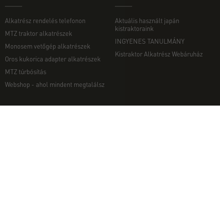
Alkatrész rendelés telefonon
Aktuális használt japán
kistraktoraink
MTZ traktor alkatrészek
INGYENES TANULMÁNY
Monosem vetőgép alkatrészek
Kistraktor Alkatrész Webáruház
Oros kukorica adapter alkatrészek
MTZ túrbósítás
Webshop - ahol mindent megtalálsz
MUNKAGÉPEK
EGYÉB
Munkagép rendelés telefonon
Kapcsolat
Ekék
Impresszum
Talajmarók
Adatvédelmi nyilatkozat
Szárzúzók és Mulcsozók
Pályázati információk
Tárcsák
Komondor munkagépek