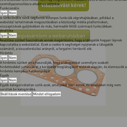
személyazonosításra alkalmas adatokat.
Visszahívást kérek!
Funkcionális
Igen
Nem
Kézzel készült magyar termék.
A funkcionális sütik segítenek bizonyos funkciók végrehajtásában, például a
weboldal tartalmának megosztásában a közösségi média platformokon,
visszajelzések gyűjtésében és más, harmadik féltől származó funkciókban.
Analitika
Megvásárolom a webáruházban
Igen
Nem
Analitikai sütiket használnak annak megértésére, hogy a látogatók hogyan lépnek
kapcsolatba a weboldallal. Ezek a cookie-k segítséget nyújtanak a látogatók
számáról, a visszafordulási arányról, a forgalmi forrásról stb.
Hirdetés
Igen
Nem
A hirdetési sütiket arra használják, hogy a látogatókat személyre szabott
hirdetésekkel juttassák el a korábban meglátogatott oldalak alapján, és elemezzék a
hirdetési kampány hatékonyságát.
Egyéb
Igen
Nem
Egyéb kategorizálatlan sütik azok, amelyeket elemeznek, és amelyeket még nem
soroltak be kategóriába.
Beállítások mentése
Mindet elfogadom