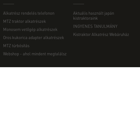
Alkatrész rendelés telefonon
Aktuális használt japán
kistraktoraink
MTZ traktor alkatrészek
INGYENES TANULMÁNY
Monosem vetőgép alkatrészek
Kistraktor Alkatrész Webáruház
Oros kukorica adapter alkatrészek
MTZ túrbósítás
Webshop - ahol mindent megtalálsz
MUNKAGÉPEK
EGYÉB
Munkagép rendelés telefonon
Kapcsolat
Ekék
Impresszum
Talajmarók
Adatvédelmi nyilatkozat
Szárzúzók és Mulcsozók
Pályázati információk
Tárcsák
Komondor munkagépek