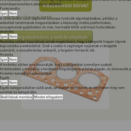
személyazonosításra alkalmas adatokat.
Visszahívást kérek!
Funkcionális
Igen
Nem
Kézzel készült magyar termék.
A funkcionális sütik segítenek bizonyos funkciók végrehajtásában, például a
weboldal tartalmának megosztásában a közösségi média platformokon,
visszajelzések gyűjtésében és más, harmadik féltől származó funkciókban.
Analitika
Megvásárolom a webáruházban
Igen
Nem
Analitikai sütiket használnak annak megértésére, hogy a látogatók hogyan lépnek
kapcsolatba a weboldallal. Ezek a cookie-k segítséget nyújtanak a látogatók
számáról, a visszafordulási arányról, a forgalmi forrásról stb.
Hirdetés
Igen
Nem
A hirdetési sütiket arra használják, hogy a látogatókat személyre szabott
hirdetésekkel juttassák el a korábban meglátogatott oldalak alapján, és elemezzék a
hirdetési kampány hatékonyságát.
Egyéb
Igen
Nem
Egyéb kategorizálatlan sütik azok, amelyeket elemeznek, és amelyeket még nem
soroltak be kategóriába.
Beállítások mentése
Mindet elfogadom