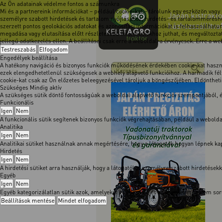
Az Ön adatainak védelme fontos a számunkra
Mi és a partnereink információkat – például cookie-kat – tárolunk egy eszközön vagy
Japán kistrakto
személyre szabott hirdetések és tartalom nyújtásához, hirdetés- és tartalomméréshe
házhozszállítva
szerzett pontos geolokációs adatokat és azonosítási információkat is felhasználhatun
megadása vagy elutasítása előtt részletesebb információkhoz juthat, és megváltoztath
jellegű adatkezelés ellen. A beállításai csak erre a weboldalra érvényesek. Erre a w
Testreszabás
Elfogadom
Engedélyek beállítása
A hatékony navigáció és bizonyos funkciók működésének érdekében cookie-kat használ
ezek elengedhetetlenül szükségesek a webhely alapvető funkcióihoz. A harmadik félt
cookie-kat csak az Ön előzetes beleegyezésével tároljuk a böngészőjében. Eldöntheti, 
Szükséges
Mindig aktív
A szükséges sütik döntő fontosságúak a weboldal alapvető funkciói szempontjából,
Funkcionális
Igen
Nem
A funkcionális sütik segítenek bizonyos funkciók végrehajtásában, például a webol
Analitika
Igen
Nem
Analitikai sütiket használnak annak megértésére, hogy a látogatók hogyan lépnek kapc
Hirdetés
Igen
Nem
A hirdetési sütiket arra használják, hogy a látogatókat személyre szabott hirdetése
Egyéb
Igen
Nem
Egyéb kategorizálatlan sütik azok, amelyeket elemeznek, és amelyeket még nem soro
Beállítások mentése
Mindet elfogadom