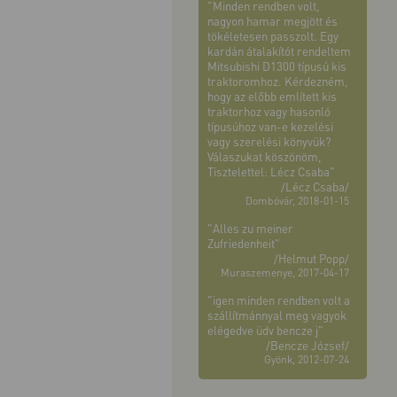
"Minden rendben volt,
nagyon hamar megjött és
tökéletesen passzolt. Egy
kardán átalakítót rendeltem
Mitsubishi D1300 típusú kis
traktoromhoz. Kérdezném,
hogy az előbb említett kis
traktorhoz vagy hasonló
típusúhoz van-e kezelési
vagy szerelési könyvük?
Válaszukat köszönöm,
Tisztelettel: Lécz Csaba"
/Lécz Csaba/
Dombóvár, 2018-01-15
"Alles zu meiner
Zufriedenheit"
/Helmut Popp/
Muraszemenye, 2017-04-17
"igen minden rendben volt a
szállítmánnyal meg vagyok
elégedve üdv bencze j"
/Bencze József/
Gyönk, 2012-07-24