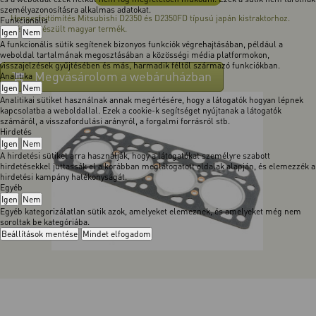
személyazonosításra alkalmas adatokat.
Hengerfejtömítés Mitsubishi D2350 és D2350FD típusú japán kistraktorhoz.
Funkcionális
Kézzel készült magyar termék.
Igen
Nem
A funkcionális sütik segítenek bizonyos funkciók végrehajtásában, például a
weboldal tartalmának megosztásában a közösségi média platformokon,
visszajelzések gyűjtésében és más, harmadik féltől származó funkciókban.
Megvásárolom a webáruházban
Analitika
Igen
Nem
Analitikai sütiket használnak annak megértésére, hogy a látogatók hogyan lépnek
kapcsolatba a weboldallal. Ezek a cookie-k segítséget nyújtanak a látogatók
számáról, a visszafordulási arányról, a forgalmi forrásról stb.
Hirdetés
Igen
Nem
A hirdetési sütiket arra használják, hogy a látogatókat személyre szabott
hirdetésekkel juttassák el a korábban meglátogatott oldalak alapján, és elemezzék a
hirdetési kampány hatékonyságát.
Egyéb
Igen
Nem
Egyéb kategorizálatlan sütik azok, amelyeket elemeznek, és amelyeket még nem
soroltak be kategóriába.
Beállítások mentése
Mindet elfogadom