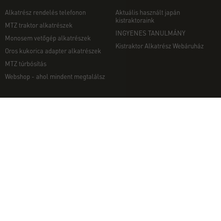
Alkatrész rendelés telefonon
Aktuális használt japán
kistraktoraink
MTZ traktor alkatrészek
INGYENES TANULMÁNY
Monosem vetőgép alkatrészek
Kistraktor Alkatrész Webáruház
Oros kukorica adapter alkatrészek
MTZ túrbósítás
Webshop - ahol mindent megtalálsz
MUNKAGÉPEK
EGYÉB
Munkagép rendelés telefonon
Kapcsolat
Ekék
Impresszum
Talajmarók
Adatvédelmi nyilatkozat
Szárzúzók és Mulcsozók
Pályázati információk
Tárcsák
Komondor munkagépek