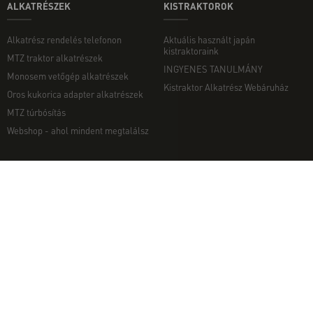
ALKATRÉSZEK
KISTRAKTOROK
Alkatrész rendelés telefonon
Aktuális használt japán
kistraktoraink
MTZ traktor alkatrészek
INGYENES TANULMÁNY
Monosem vetőgép alkatrészek
Kistraktor Alkatrész Webáruház
Oros kukorica adapter alkatrészek
MTZ túrbósítás
Webshop - ahol mindent megtalálsz
MUNKAGÉPEK
EGYÉB
Munkagép rendelés telefonon
Kapcsolat
Ekék
Impresszum
Talajmarók
Adatvédelmi nyilatkozat
Szárzúzók és Mulcsozók
Pályázati információk
Tárcsák
Komondor munkagépek