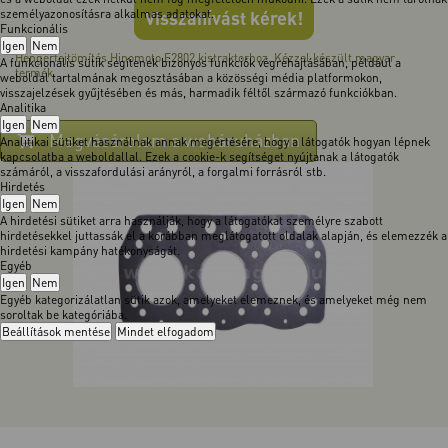
személyazonosításra alkalmas adatokat.
Visszahívást kérek!
Funkcionális
Igen
Nem
Hengerfejtömítés Hinomoto E2802 kistraktorhoz. Kézzel készült magyar
A funkcionális sütik segítenek bizonyos funkciók végrehajtásában, például a
termék.
weboldal tartalmának megosztásában a közösségi média platformokon,
visszajelzések gyűjtésében és más, harmadik féltől származó funkciókban.
Analitika
Igen
Nem
Megvásárolom a webáruházban
Analitikai sütiket használnak annak megértésére, hogy a látogatók hogyan lépnek
kapcsolatba a weboldallal. Ezek a cookie-k segítséget nyújtanak a látogatók
számáról, a visszafordulási arányról, a forgalmi forrásról stb.
Hirdetés
Igen
Nem
A hirdetési sütiket arra használják, hogy a látogatókat személyre szabott
hirdetésekkel juttassák el a korábban meglátogatott oldalak alapján, és elemezzék a
hirdetési kampány hatékonyságát.
Egyéb
Igen
Nem
Egyéb kategorizálatlan sütik azok, amelyeket elemeznek, és amelyeket még nem
soroltak be kategóriába.
Beállítások mentése
Mindet elfogadom