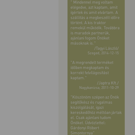
" Mindennel meg voltam
elégedve, azt kaptam, amit
ígértek és amit elvártam. A
szállítás a megbeszélt időre
történt. A kis traktor
remekül működik. Továbbra
is maradok partnerük,
ajánlani fogom Önöket
másoknak is."
/Tagyi László/
Szeged, 2014-12-15
"A megrendelt terméket
ídőben megkaptam és
korrekt felvílágosítást
kaptam."
/Japtra Kft./
Nagykanizsa, 2011-10-29
"Köszönöm szépen az Önök
segítőkész és rugalmas
kiszolgálását, igazi
kereskedőhöz méltóan jártak
el. Csak ajánlani tudom
Önöket. Üdvözlettel:
Gárdonyi Róbert
Simontornya"