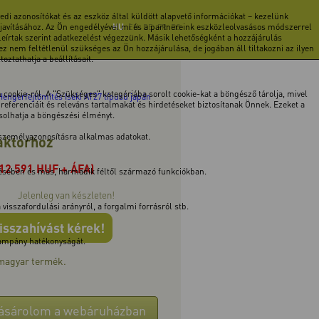
di azonosítókat és az eszköz által küldött alapvető információkat – kezelünk
 javításához. Az Ön engedélyével mi és a partnereink eszközleolvasásos módszerrel
HU
EN
DE
FR
RO
 leírtak szerint adatkezelést végezzünk. Másik lehetőségként a hozzájárulás
z nem feltétlenül szükséges az Ön hozzájárulása, de jogában áll tiltakozni az ilyen
ztathatja a beállításait.
cookie-ról. A "Szükséges" kategóriába sorolt cookie-kat a böngésző tárolja, mivel
Hengerfejtömítés Iseki AT27 típusú japán
ferenciáit és releváns tartalmakat és hirdetéseket biztosítanak Önnek. Ezeket a
ásolhatja a böngészési élményt.
 személyazonosításra alkalmas adatokat.
raktorhoz
(12 591 HUF + ÁFA)
tésében és más, harmadik féltől származó funkciókban.
Jelenleg van készleten!
isszafordulási arányról, a forgalmi forrásról stb.
isszahívást kérek!
 kampány hatékonyságát.
 magyar termék.
ásárolom a webáruházban