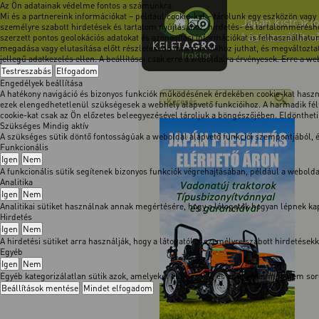
Az Ön adatainak védelme fontos a számunkra
Mi és a partnereink információkat – például cookie-kat – tárolunk egy eszközön vagy
Japán kistrakto
személyre szabott hirdetések és tartalom nyújtásához, hirdetés- és tartalomméréshe
házhozszállítva
szerzett pontos geolokációs adatokat és azonosítási információkat is felhasználhatun
megadása vagy elutasítása előtt részletesebb információkhoz juthat, és megváltoztath
jellegű adatkezelés ellen. A beállításai csak erre a weboldalra érvényesek. Erre a w
Testreszabás
Elfogadom
Engedélyek beállítása
A hatékony navigáció és bizonyos funkciók működésének érdekében cookie-kat használ
ezek elengedhetetlenül szükségesek a webhely alapvető funkcióihoz. A harmadik félt
cookie-kat csak az Ön előzetes beleegyezésével tároljuk a böngészőjében. Eldöntheti, 
Szükséges
Mindig aktív
A szükséges sütik döntő fontosságúak a weboldal alapvető funkciói szempontjából,
Funkcionális
Igen
Nem
A funkcionális sütik segítenek bizonyos funkciók végrehajtásában, például a webol
Analitika
Igen
Nem
Analitikai sütiket használnak annak megértésére, hogy a látogatók hogyan lépnek kapc
Hirdetés
Igen
Nem
A hirdetési sütiket arra használják, hogy a látogatókat személyre szabott hirdetése
Egyéb
Igen
Nem
Egyéb kategorizálatlan sütik azok, amelyeket elemeznek, és amelyeket még nem soro
Beállítások mentése
Mindet elfogadom