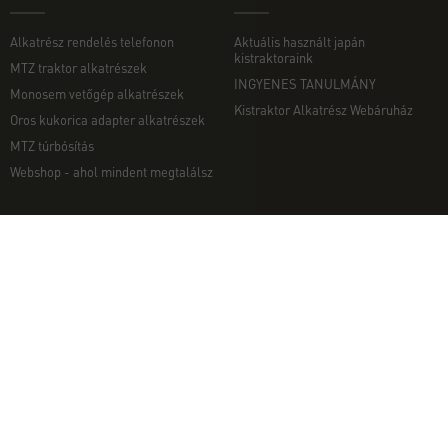
Alkatrész rendelés telefonon
Aktuális használt japán
kistraktoraink
MTZ traktor alkatrészek
INGYENES TANULMÁNY
Monosem vetőgép alkatrészek
Kistraktor Alkatrész Webáruház
Oros kukorica adapter alkatrészek
MTZ túrbósítás
Webshop - ahol mindent megtalálsz
MUNKAGÉPEK
EGYÉB
Munkagép rendelés telefonon
Kapcsolat
Ekék
Impresszum
Talajmarók
Adatvédelmi nyilatkozat
Szárzúzók és Mulcsozók
Pályázati információk
Tárcsák
Komondor munkagépek