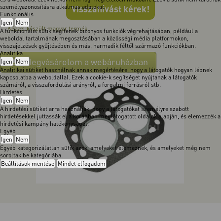
személyazonosításra alkalmas adatokat.
Visszahívást kérek!
Funkcionális
Igen
Nem
Kézzel készült magyar termék.
A funkcionális sütik segítenek bizonyos funkciók végrehajtásában, például a
weboldal tartalmának megosztásában a közösségi média platformokon,
visszajelzések gyűjtésében és más, harmadik féltől származó funkciókban.
Analitika
Megvásárolom a webáruházban
Igen
Nem
Analitikai sütiket használnak annak megértésére, hogy a látogatók hogyan lépnek
kapcsolatba a weboldallal. Ezek a cookie-k segítséget nyújtanak a látogatók
számáról, a visszafordulási arányról, a forgalmi forrásról stb.
Hirdetés
Igen
Nem
A hirdetési sütiket arra használják, hogy a látogatókat személyre szabott
hirdetésekkel juttassák el a korábban meglátogatott oldalak alapján, és elemezzék a
hirdetési kampány hatékonyságát.
Egyéb
Igen
Nem
Egyéb kategorizálatlan sütik azok, amelyeket elemeznek, és amelyeket még nem
soroltak be kategóriába.
Beállítások mentése
Mindet elfogadom