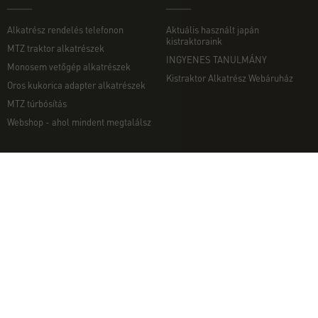
Alkatrész rendelés telefonon
Aktuális használt japán
kistraktoraink
MTZ traktor alkatrészek
INGYENES TANULMÁNY
Monosem vetőgép alkatrészek
Kistraktor Alkatrész Webáruház
Oros kukorica adapter alkatrészek
MTZ túrbósítás
Webshop - ahol mindent megtalálsz
MUNKAGÉPEK
EGYÉB
Munkagép rendelés telefonon
Kapcsolat
Ekék
Impresszum
Talajmarók
Adatvédelmi nyilatkozat
Szárzúzók és Mulcsozók
Pályázati információk
Tárcsák
Komondor munkagépek