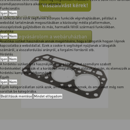
személyazonosításra alkalmas adatokat.
Visszahívást kérek!
Funkcionális
Igen
Nem
Kézzel készült magyar termék.
A funkcionális sütik segítenek bizonyos funkciók végrehajtásában, például a
weboldal tartalmának megosztásában a közösségi média platformokon,
visszajelzések gyűjtésében és más, harmadik féltől származó funkciókban.
Analitika
Megvásárolom a webáruházban
Igen
Nem
Analitikai sütiket használnak annak megértésére, hogy a látogatók hogyan lépnek
kapcsolatba a weboldallal. Ezek a cookie-k segítséget nyújtanak a látogatók
számáról, a visszafordulási arányról, a forgalmi forrásról stb.
Hirdetés
Igen
Nem
A hirdetési sütiket arra használják, hogy a látogatókat személyre szabott
hirdetésekkel juttassák el a korábban meglátogatott oldalak alapján, és elemezzék a
hirdetési kampány hatékonyságát.
Egyéb
Igen
Nem
Egyéb kategorizálatlan sütik azok, amelyeket elemeznek, és amelyeket még nem
soroltak be kategóriába.
Beállítások mentése
Mindet elfogadom