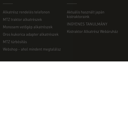
Alkatrész rendelés telefonon
Aktuális használt japán
kistraktoraink
MTZ traktor alkatrészek
INGYENES TANULMÁNY
Monosem vetőgép alkatrészek
Kistraktor Alkatrész Webáruház
Oros kukorica adapter alkatrészek
MTZ túrbósítás
Webshop - ahol mindent megtalálsz
MUNKAGÉPEK
EGYÉB
Munkagép rendelés telefonon
Kapcsolat
Ekék
Impresszum
Talajmarók
Adatvédelmi nyilatkozat
Szárzúzók és Mulcsozók
Pályázati információk
Tárcsák
Komondor munkagépek