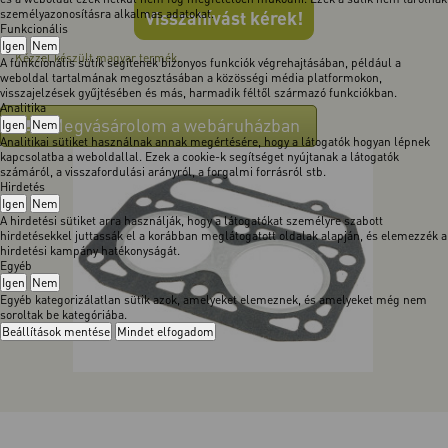
személyazonosításra alkalmas adatokat.
Visszahívást kérek!
Funkcionális
Igen
Nem
Kézzel készült magyar termék.
A funkcionális sütik segítenek bizonyos funkciók végrehajtásában, például a
weboldal tartalmának megosztásában a közösségi média platformokon,
visszajelzések gyűjtésében és más, harmadik féltől származó funkciókban.
Analitika
Megvásárolom a webáruházban
Igen
Nem
Analitikai sütiket használnak annak megértésére, hogy a látogatók hogyan lépnek
kapcsolatba a weboldallal. Ezek a cookie-k segítséget nyújtanak a látogatók
számáról, a visszafordulási arányról, a forgalmi forrásról stb.
Hirdetés
Igen
Nem
A hirdetési sütiket arra használják, hogy a látogatókat személyre szabott
hirdetésekkel juttassák el a korábban meglátogatott oldalak alapján, és elemezzék a
hirdetési kampány hatékonyságát.
Egyéb
Igen
Nem
Egyéb kategorizálatlan sütik azok, amelyeket elemeznek, és amelyeket még nem
soroltak be kategóriába.
Beállítások mentése
Mindet elfogadom