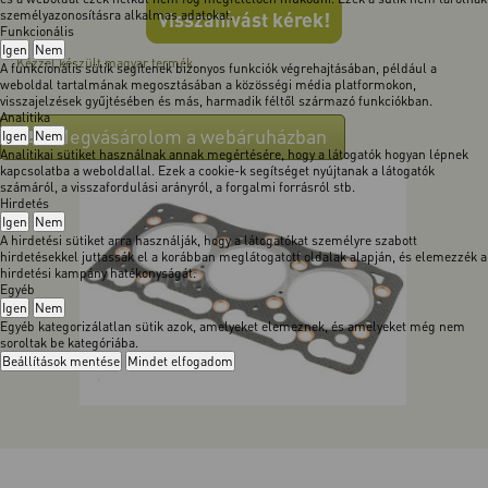
személyazonosításra alkalmas adatokat.
Visszahívást kérek!
Funkcionális
Igen
Nem
Kézzel készült magyar termék.
A funkcionális sütik segítenek bizonyos funkciók végrehajtásában, például a
weboldal tartalmának megosztásában a közösségi média platformokon,
visszajelzések gyűjtésében és más, harmadik féltől származó funkciókban.
Analitika
Megvásárolom a webáruházban
Igen
Nem
Analitikai sütiket használnak annak megértésére, hogy a látogatók hogyan lépnek
kapcsolatba a weboldallal. Ezek a cookie-k segítséget nyújtanak a látogatók
számáról, a visszafordulási arányról, a forgalmi forrásról stb.
Hirdetés
Igen
Nem
A hirdetési sütiket arra használják, hogy a látogatókat személyre szabott
hirdetésekkel juttassák el a korábban meglátogatott oldalak alapján, és elemezzék a
hirdetési kampány hatékonyságát.
Egyéb
Igen
Nem
Egyéb kategorizálatlan sütik azok, amelyeket elemeznek, és amelyeket még nem
soroltak be kategóriába.
Beállítások mentése
Mindet elfogadom