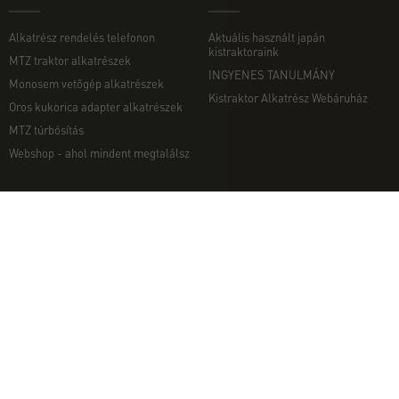
Alkatrész rendelés telefonon
Aktuális használt japán
kistraktoraink
MTZ traktor alkatrészek
INGYENES TANULMÁNY
Monosem vetőgép alkatrészek
Kistraktor Alkatrész Webáruház
Oros kukorica adapter alkatrészek
MTZ túrbósítás
Webshop - ahol mindent megtalálsz
MUNKAGÉPEK
EGYÉB
Munkagép rendelés telefonon
Kapcsolat
Ekék
Impresszum
Talajmarók
Adatvédelmi nyilatkozat
Szárzúzók és Mulcsozók
Pályázati információk
Tárcsák
Komondor munkagépek