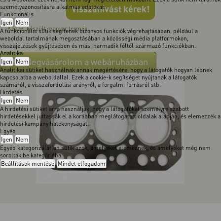
személyazonosításra alkalmas adatokat.
Visszahívást kérek!
Funkcionális
Igen
Nem
Kézzel készült magyar termék.
A funkcionális sütik segítenek bizonyos funkciók végrehajtásában, például a
weboldal tartalmának megosztásában a közösségi média platformokon,
visszajelzések gyűjtésében és más, harmadik féltől származó funkciókban.
Analitika
Megvásárolom a webáruházban
Igen
Nem
Analitikai sütiket használnak annak megértésére, hogy a látogatók hogyan lépnek
kapcsolatba a weboldallal. Ezek a cookie-k segítséget nyújtanak a látogatók
számáról, a visszafordulási arányról, a forgalmi forrásról stb.
Hirdetés
Igen
Nem
A hirdetési sütiket arra használják, hogy a látogatókat személyre szabott
hirdetésekkel juttassák el a korábban meglátogatott oldalak alapján, és elemezzék a
hirdetési kampány hatékonyságát.
Egyéb
Igen
Nem
Egyéb kategorizálatlan sütik azok, amelyeket elemeznek, és amelyeket még nem
soroltak be kategóriába.
Beállítások mentése
Mindet elfogadom