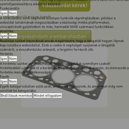
személyazonosításra alkalmas adatokat.
Visszahívást kérek!
Funkcionális
Igen
Nem
Kézzel készült magyar termék.
A funkcionális sütik segítenek bizonyos funkciók végrehajtásában, például a
weboldal tartalmának megosztásában a közösségi média platformokon,
visszajelzések gyűjtésében és más, harmadik féltől származó funkciókban.
Analitika
Megvásárolom a webáruházban
Igen
Nem
Analitikai sütiket használnak annak megértésére, hogy a látogatók hogyan lépnek
kapcsolatba a weboldallal. Ezek a cookie-k segítséget nyújtanak a látogatók
számáról, a visszafordulási arányról, a forgalmi forrásról stb.
Hirdetés
Igen
Nem
A hirdetési sütiket arra használják, hogy a látogatókat személyre szabott
hirdetésekkel juttassák el a korábban meglátogatott oldalak alapján, és elemezzék a
hirdetési kampány hatékonyságát.
Egyéb
Igen
Nem
Egyéb kategorizálatlan sütik azok, amelyeket elemeznek, és amelyeket még nem
soroltak be kategóriába.
Beállítások mentése
Mindet elfogadom