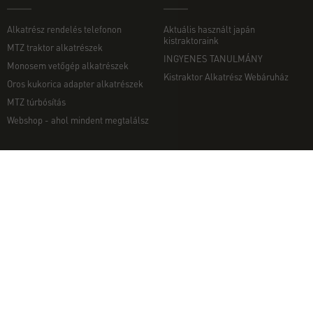
Alkatrész rendelés telefonon
Aktuális használt japán
kistraktoraink
MTZ traktor alkatrészek
INGYENES TANULMÁNY
Monosem vetőgép alkatrészek
Kistraktor Alkatrész Webáruház
Oros kukorica adapter alkatrészek
MTZ túrbósítás
Webshop - ahol mindent megtalálsz
MUNKAGÉPEK
EGYÉB
Munkagép rendelés telefonon
Kapcsolat
Ekék
Impresszum
Talajmarók
Adatvédelmi nyilatkozat
Szárzúzók és Mulcsozók
Pályázati információk
Tárcsák
Komondor munkagépek