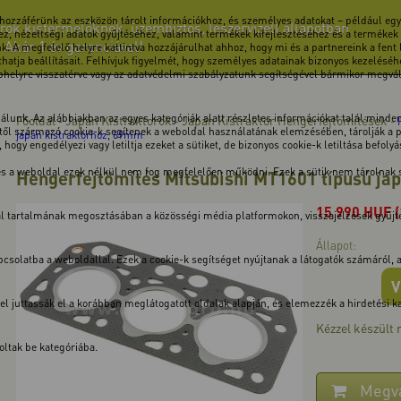
 hozzáférünk az eszközön tárolt információkhoz, és személyes adatokat – például egye
rok kistermelőknek, üzembiztos, leszervizelt állapotban
z, nézettségi adatok gyűjtéséhez, valamint termékek kifejlesztéséhez és a termékek
! Akár 1 év garanciával!
k. A megfelelő helyre kattintva hozzájárulhat ahhoz, hogy mi és a partnereink a fent
atja beállításait. Felhívjuk figyelmét, hogy személyes adatainak bizonyos kezeléséhe
ebhelyre visszatérve vagy az adatvédelmi szabályzatunk segítségével bármikor megválto
unk. Az alábbiakban az egyes kategóriák alatt részletes információkat talál minden 
Főoldal
Japán Kistraktorok
Japán Kistraktor Hengerfejtömítések
-
-
-
ől származó cookie-k segítenek a weboldal használatának elemzésében, tárolják a pre
japán kistraktorhoz, 69mm
hogy engedélyezi vagy letiltja ezeket a sütiket, de bizonyos cookie-k letiltása befoly
 és a weboldal ezek nélkül nem fog megfelelően működni. Ezek a sütik nem tárolnak
Hengerfejtömítés Mitsubishi MT1601 típusú ja
15 990
HUF
dal tartalmának megosztásában a közösségi média platformokon, visszajelzések gyűj
Állapot:
solatba a weboldallal. Ezek a cookie-k segítséget nyújtanak a látogatók számáról, a v
V
kkel juttassák el a korábban meglátogatott oldalak alapján, és elemezzék a hirdetési
Kézzel készült
ltak be kategóriába.
Megv