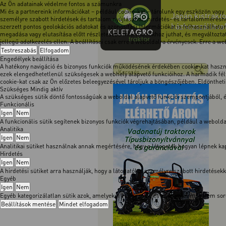
Az Ön adatainak védelme fontos a számunkra
Mi és a partnereink információkat – például cookie-kat – tárolunk egy eszközön vagy
Japán kistrakto
személyre szabott hirdetések és tartalom nyújtásához, hirdetés- és tartalomméréshe
házhozszállítva
szerzett pontos geolokációs adatokat és azonosítási információkat is felhasználhatun
megadása vagy elutasítása előtt részletesebb információkhoz juthat, és megváltoztath
jellegű adatkezelés ellen. A beállításai csak erre a weboldalra érvényesek. Erre a w
Testreszabás
Elfogadom
Engedélyek beállítása
A hatékony navigáció és bizonyos funkciók működésének érdekében cookie-kat használ
ezek elengedhetetlenül szükségesek a webhely alapvető funkcióihoz. A harmadik félt
cookie-kat csak az Ön előzetes beleegyezésével tároljuk a böngészőjében. Eldöntheti, 
Szükséges
Mindig aktív
A szükséges sütik döntő fontosságúak a weboldal alapvető funkciói szempontjából,
Funkcionális
Igen
Nem
A funkcionális sütik segítenek bizonyos funkciók végrehajtásában, például a webol
Analitika
Igen
Nem
Analitikai sütiket használnak annak megértésére, hogy a látogatók hogyan lépnek kapc
Hirdetés
Igen
Nem
A hirdetési sütiket arra használják, hogy a látogatókat személyre szabott hirdetése
Egyéb
Igen
Nem
Egyéb kategorizálatlan sütik azok, amelyeket elemeznek, és amelyeket még nem soro
Beállítások mentése
Mindet elfogadom