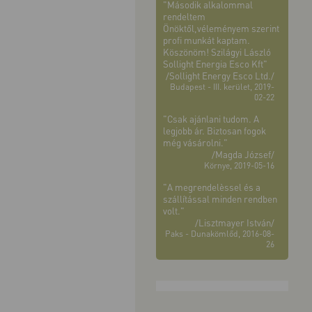
"Második alkalommal
rendeltem
Önöktől,véleményem szerint
profi munkát kaptam.
Köszönöm! Szilágyi László
Sollight Energia Esco Kft"
/Sollight Energy Esco Ltd./
Budapest - III. kerület, 2019-
02-22
"Csak ajánlani tudom. A
legjobb ár. Biztosan fogok
még vásárolni."
/Magda József/
Környe, 2019-05-16
"A megrendelèssel és a
szállítással minden rendben
volt."
/Lisztmayer István/
Paks - Dunakömlőd, 2016-08-
26