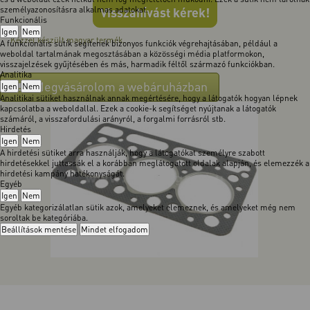
személyazonosításra alkalmas adatokat.
Visszahívást kérek!
Funkcionális
Igen
Nem
Kézzel készült magyar termék.
A funkcionális sütik segítenek bizonyos funkciók végrehajtásában, például a
weboldal tartalmának megosztásában a közösségi média platformokon,
visszajelzések gyűjtésében és más, harmadik féltől származó funkciókban.
Analitika
Megvásárolom a webáruházban
Igen
Nem
Analitikai sütiket használnak annak megértésére, hogy a látogatók hogyan lépnek
kapcsolatba a weboldallal. Ezek a cookie-k segítséget nyújtanak a látogatók
számáról, a visszafordulási arányról, a forgalmi forrásról stb.
Hirdetés
Igen
Nem
A hirdetési sütiket arra használják, hogy a látogatókat személyre szabott
hirdetésekkel juttassák el a korábban meglátogatott oldalak alapján, és elemezzék a
hirdetési kampány hatékonyságát.
Egyéb
Igen
Nem
Egyéb kategorizálatlan sütik azok, amelyeket elemeznek, és amelyeket még nem
soroltak be kategóriába.
Beállítások mentése
Mindet elfogadom