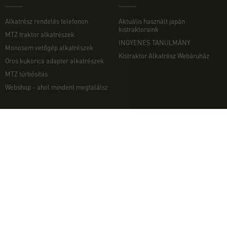
Alkatrész rendelés telefonon
Aktuális használt japán
kistraktoraink
MTZ traktor alkatrészek
INGYENES TANULMÁNY
Monosem vetőgép alkatrészek
Kistraktor Alkatrész Webáruház
Oros kukorica adapter alkatrészek
MTZ túrbósítás
Webshop - ahol mindent megtalálsz
MUNKAGÉPEK
EGYÉB
Munkagép rendelés telefonon
Kapcsolat
Ekék
Impresszum
Talajmarók
Adatvédelmi nyilatkozat
Szárzúzók és Mulcsozók
Pályázati információk
Tárcsák
Komondor munkagépek