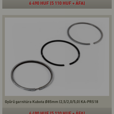
6 490 HUF (5 110 HUF + ÁFA)
Gyűrű garnitúra Kubota Ø85mm (2,5/2,0/5,0) KA-PRS18
6 490 HUF (5 110 HUF + ÁFA)