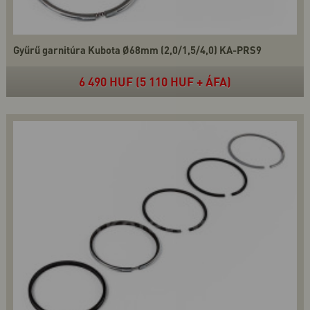
Gyűrű garnitúra Kubota Ø68mm (2,0/1,5/4,0) KA-PRS9
6 490 HUF (5 110 HUF + ÁFA)