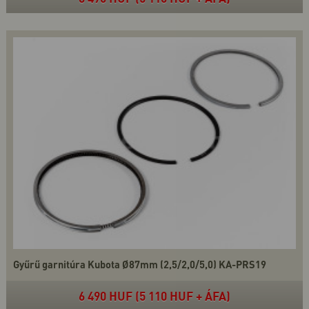
Gyűrű garnitúra Kubota Ø87mm (2,5/2,0/5,0) KA-PRS19
6 490 HUF (5 110 HUF + ÁFA)