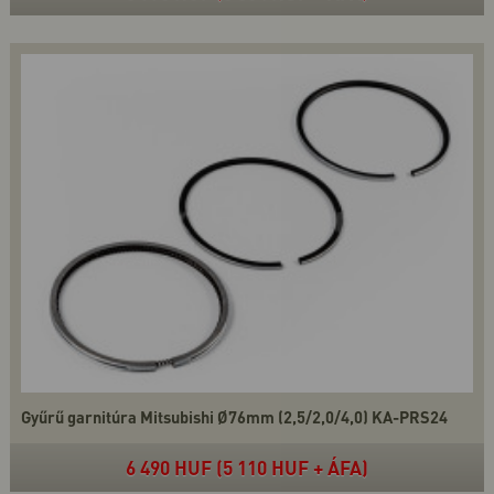
Gyűrű garnitúra Mitsubishi Ø76mm (2,5/2,0/4,0) KA-PRS24
6 490 HUF (5 110 HUF + ÁFA)