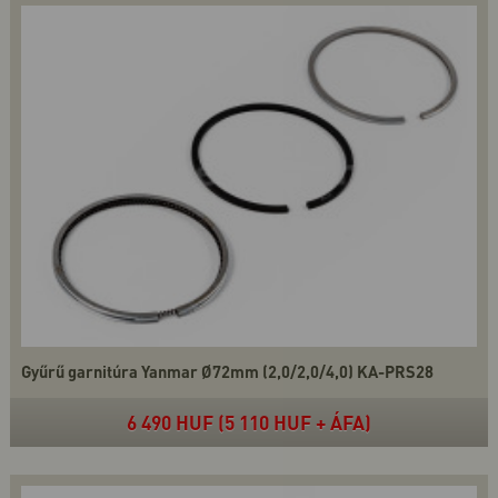
Gyűrű garnitúra Yanmar Ø72mm (2,0/2,0/4,0) KA-PRS28
6 490 HUF (5 110 HUF + ÁFA)