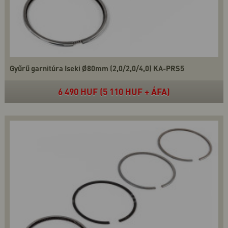
Gyűrű garnitúra Iseki Ø80mm (2,0/2,0/4,0) KA-PRS5
6 490 HUF (5 110 HUF + ÁFA)