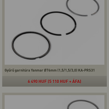
Gyűrű garnitúra Yanmar Ø76mm (1,5/1,5/3,0) KA-PRS31
6 490 HUF (5 110 HUF + ÁFA)