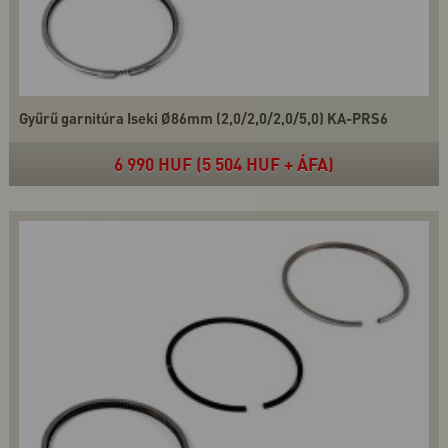
Gyűrű garnitúra Iseki Ø86mm (2,0/2,0/2,0/5,0) KA-PRS6
6 990 HUF (5 504 HUF + ÁFA)