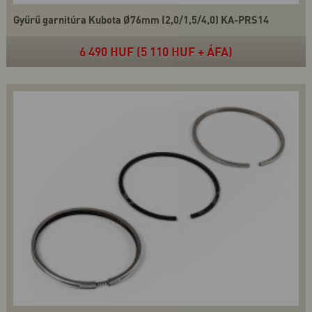
Gyűrű garnitúra Kubota Ø76mm (2,0/1,5/4,0) KA-PRS14
6 490 HUF (5 110 HUF + ÁFA)