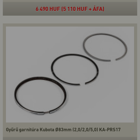
6 490 HUF (5 110 HUF + ÁFA)
Gyűrű garnitúra Kubota Ø83mm (2,0/2,0/5,0) KA-PRS17