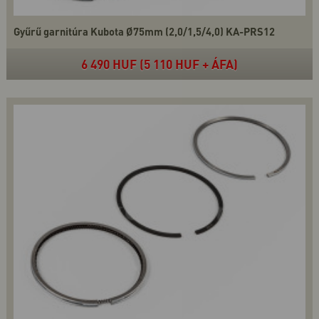
Gyűrű garnitúra Kubota Ø75mm (2,0/1,5/4,0) KA-PRS12
6 490 HUF (5 110 HUF + ÁFA)