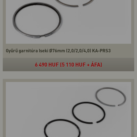
Gyűrű garnitúra Iseki Ø76mm (2,0/2,0/4,0) KA-PRS3
6 490 HUF (5 110 HUF + ÁFA)