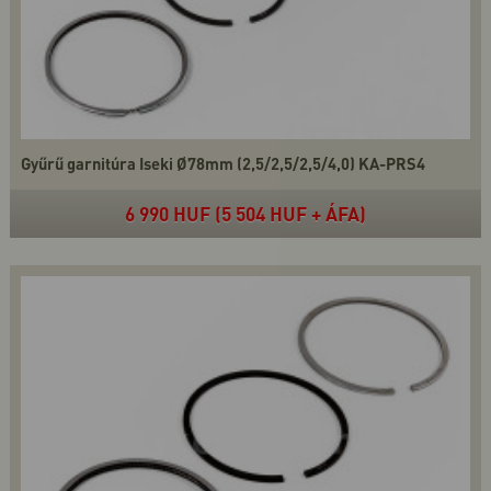
Gyűrű garnitúra Iseki Ø78mm (2,5/2,5/2,5/4,0) KA-PRS4
6 990 HUF (5 504 HUF + ÁFA)