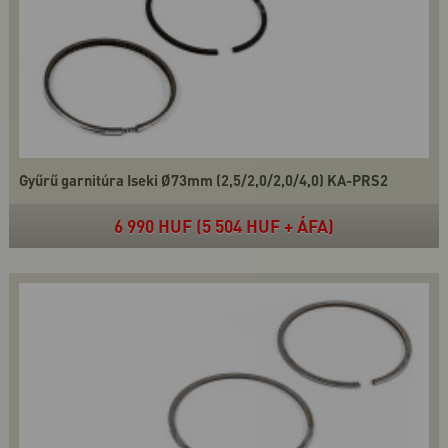
Gyűrű garnitúra Iseki Ø73mm (2,5/2,0/2,0/4,0) KA-PRS2
6 990 HUF (5 504 HUF + ÁFA)