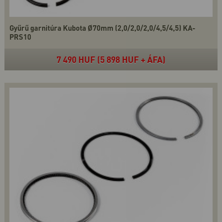
Gyűrű garnitúra Kubota Ø70mm (2,0/2,0/2,0/4,5/4,5) KA-
PRS10
7 490 HUF (5 898 HUF + ÁFA)