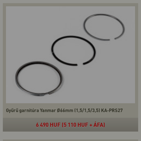
Gyűrű garnitúra Yanmar Ø66mm (1,5/1,5/3,5) KA-PRS27
6 490 HUF (5 110 HUF + ÁFA)