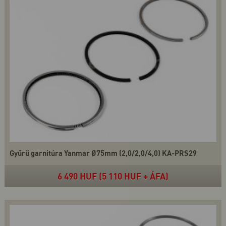
Gyűrű garnitúra Yanmar Ø75mm (2,0/2,0/4,0) KA-PRS29
6 490 HUF (5 110 HUF + ÁFA)