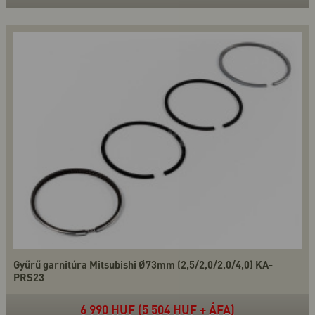
Gyűrű garnitúra Mitsubishi Ø73mm (2,5/2,0/2,0/4,0) KA-
PRS23
6 990 HUF (5 504 HUF + ÁFA)