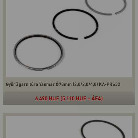
Gyűrű garnitúra Yanmar Ø78mm (2,0/2,0/4,0) KA-PRS32
6 490 HUF (5 110 HUF + ÁFA)