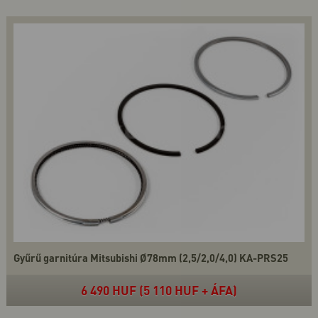
Gyűrű garnitúra Mitsubishi Ø78mm (2,5/2,0/4,0) KA-PRS25
6 490 HUF (5 110 HUF + ÁFA)