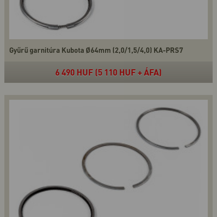
Gyűrű garnitúra Kubota Ø64mm (2,0/1,5/4,0) KA-PRS7
6 490 HUF (5 110 HUF + ÁFA)