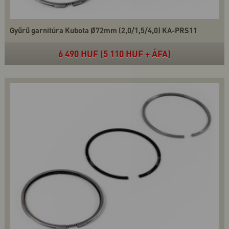
Gyűrű garnitúra Kubota Ø72mm (2,0/1,5/4,0) KA-PRS11
6 490 HUF (5 110 HUF + ÁFA)