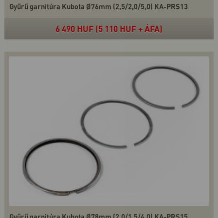
Gyűrű garnitúra Kubota Ø76mm (2,5/2,0/5,0) KA-PRS13
6 490 HUF (5 110 HUF + ÁFA)
Gyűrű garnitúra Kubota Ø78mm (2,0/1,5/4,0) KA-PRS15