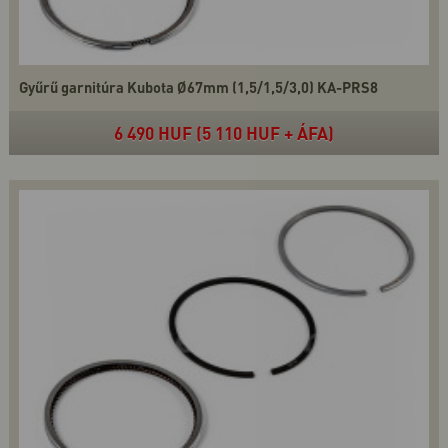
Gyűrű garnitúra Kubota Ø67mm (1,5/1,5/3,0) KA-PRS8
6 490 HUF (5 110 HUF + ÁFA)