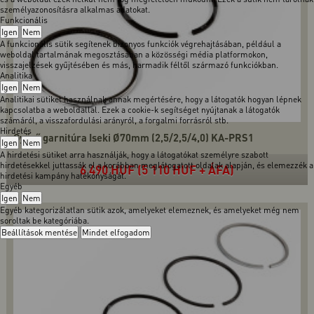
személyazonosításra alkalmas adatokat.
Funkcionális
Igen
Nem
A funkcionális sütik segítenek bizonyos funkciók végrehajtásában, például a
weboldal tartalmának megosztásában a közösségi média platformokon,
visszajelzések gyűjtésében és más, harmadik féltől származó funkciókban.
Analitika
Igen
Nem
Analitikai sütiket használnak annak megértésére, hogy a látogatók hogyan lépnek
kapcsolatba a weboldallal. Ezek a cookie-k segítséget nyújtanak a látogatók
számáról, a visszafordulási arányról, a forgalmi forrásról stb.
Hirdetés
Gyűrű garnitúra Iseki Ø70mm (2,5/2,5/4,0) KA-PRS1
Igen
Nem
A hirdetési sütiket arra használják, hogy a látogatókat személyre szabott
hirdetésekkel juttassák el a korábban meglátogatott oldalak alapján, és elemezzék a
6 490 HUF (5 110 HUF + ÁFA)
hirdetési kampány hatékonyságát.
Egyéb
Igen
Nem
Egyéb kategorizálatlan sütik azok, amelyeket elemeznek, és amelyeket még nem
soroltak be kategóriába.
Beállítások mentése
Mindet elfogadom