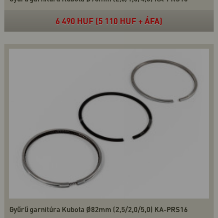
6 490 HUF (5 110 HUF + ÁFA)
Gyűrű garnitúra Kubota Ø82mm (2,5/2,0/5,0) KA-PRS16