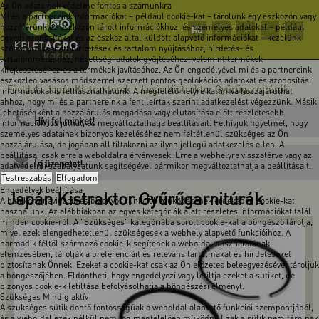
Az Ön adatainak védelme fontos a számunkra
Mi és a partnereink információkat – például cookie-kat – tárolunk egy eszközön vagy
hozzáférünk az eszközön tárolt információkhoz, és személyes adatokat – például
HU
EN
DE
FR
RO
egyedi azonosítókat és az eszköz által küldött alapvető információkat – kezelünk
személyre szabott hirdetések és tartalom nyújtásához, hirdetés- és
tartalomméréshez, nézettségi adatok gyűjtéséhez, valamint termékek
kifejlesztéséhez és a termékek javításához. Az Ön engedélyével mi és a partnereink
eszközleolvasásos módszerrel szerzett pontos geolokációs adatokat és azonosítási
Főoldal
Japán Kistraktorok
Japán Kistraktor Gyűrűgarnitúrák
-
-
információkat is felhasználhatunk. A megfelelő helyre kattintva hozzájárulhat
ahhoz, hogy mi és a partnereink a fent leírtak szerint adatkezelést végezzünk. Másik
lehetőségként a hozzájárulás megadása vagy elutasítása előtt részletesebb
Hívj fel minket!
információkhoz juthat, és megváltoztathatja beállításait. Felhívjuk figyelmét, hogy
személyes adatainak bizonyos kezeléséhez nem feltétlenül szükséges az Ön
hozzájárulása, de jogában áll tiltakozni az ilyen jellegű adatkezelés ellen. A
beállításai csak erre a weboldalra érvényesek. Erre a webhelyre visszatérve vagy az
Írj üzenetet!
adatvédelmi szabályzatunk segítségével bármikor megváltoztathatja a beállításait.
Testreszabás
Elfogadom
Engedélyek beállítása
Japán Kistraktor Gyűrűgarnitúrák
A hatékony navigáció és bizonyos funkciók működésének érdekében cookie-kat
használunk. Az alábbiakban az egyes kategóriák alatt részletes információkat talál
minden cookie-ról. A "Szükséges" kategóriába sorolt cookie-kat a böngésző tárolja,
mivel ezek elengedhetetlenül szükségesek a webhely alapvető funkcióihoz. A
harmadik féltől származó cookie-k segítenek a weboldal használatának
elemzésében, tárolják a preferenciáit és releváns tartalmakat és hirdetéseket
biztosítanak Önnek. Ezeket a cookie-kat csak az Ön előzetes beleegyezésével tároljuk
a böngészőjében. Eldöntheti, hogy engedélyezi vagy letiltja ezeket a sütiket, de
bizonyos cookie-k letiltása befolyásolhatja a böngészési élményt.
Szükséges
Mindig aktív
A szükséges sütik döntő fontosságúak a weboldal alapvető funkciói szempontjából,
és a weboldal ezek nélkül nem fog megfelelően működni. Ezek a sütik nem tárolnak