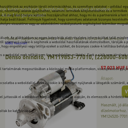
 hozzáférünk az eszközön tárolt információkhoz, és személyes adatokat – például egye
rok kistermelőknek, üzembiztos, leszervizelt állapotban
z, nézettségi adatok gyűjtéséhez, valamint termékek kifejlesztéséhez és a termékek
! Akár 1 év garanciával!
k. A megfelelő helyre kattintva hozzájárulhat ahhoz, hogy mi és a partnereink a fent
atja beállításait. Felhívjuk figyelmét, hogy személyes adatainak bizonyos kezeléséhe
ebhelyre visszatérve vagy az adatvédelmi szabályzatunk segítségével bármikor megválto
unk. Az alábbiakban az egyes kategóriák alatt részletes információkat talál minden 
Főoldal
Japán Kistraktorok
Használt japán kistraktor alkatrészek
-
-
-
ől származó cookie-k segítenek a weboldal használatának elemzésében, tárolják a pre
6080) használt
hogy engedélyezi vagy letiltja ezeket a sütiket, de bizonyos cookie-k letiltása befoly
 és a weboldal ezek nélkül nem fog megfelelően működni. Ezek a sütik nem tárolnak
Denso önindító, YM119853-77010, (228000-608
57 023
HUF
dal tartalmának megosztásában a közösségi média platformokon, visszajelzések gyűj
Állapot:
solatba a weboldallal. Ezek a cookie-k segítséget nyújtanak a látogatók számáról, a v
V
kkel juttassák el a korábban meglátogatott oldalak alapján, és elemezzék a hirdetési
Használt, jó ál
dízelmotorhoz.
ltak be kategóriába.
YM124520-77011