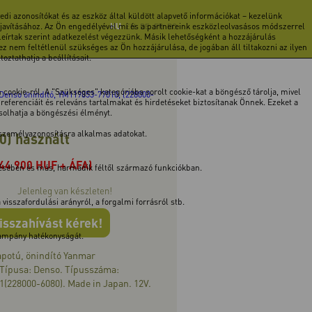
di azonosítókat és az eszköz által küldött alapvető információkat – kezelünk
 javításához. Az Ön engedélyével mi és a partnereink eszközleolvasásos módszerrel
HU
EN
DE
FR
RO
 leírtak szerint adatkezelést végezzünk. Másik lehetőségként a hozzájárulás
z nem feltétlenül szükséges az Ön hozzájárulása, de jogában áll tiltakozni az ilyen
ztathatja a beállításait.
cookie-ról. A "Szükséges" kategóriába sorolt cookie-kat a böngésző tárolja, mivel
Denso önindító, YM119853-77010, (228000-
ferenciáit és releváns tartalmakat és hirdetéseket biztosítanak Önnek. Ezeket a
ásolhatja a böngészési élményt.
 személyazonosításra alkalmas adatokat.
0) használt
(44 900 HUF + ÁFA)
tésében és más, harmadik féltől származó funkciókban.
Jelenleg van készleten!
isszafordulási arányról, a forgalmi forrásról stb.
isszahívást kérek!
 kampány hatékonyságát.
lapotú, önindító Yanmar
 Típusa: Denso. Típusszáma:
(228000-6080). Made in Japan. 12V.