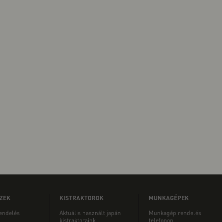
ZEK
KISTRAKTOROK
MUNKAGÉPEK
rendelés
Aktuális használt japán
Munkagép rendelés
kistraktoraink
telefonon