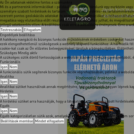
Az Ön adatainak védelme fontos a számunkra
Mi és a partnereink információkat – például cookie-kat – tárolunk egy eszközön vagy
Japán kistrakto
személyre szabott hirdetések és tartalom nyújtásához, hirdetés- és tartalomméréshe
házhozszállítva
szerzett pontos geolokációs adatokat és azonosítási információkat is felhasználhatun
megadása vagy elutasítása előtt részletesebb információkhoz juthat, és megváltoztath
jellegű adatkezelés ellen. A beállításai csak erre a weboldalra érvényesek. Erre a w
Testreszabás
Elfogadom
Engedélyek beállítása
A hatékony navigáció és bizonyos funkciók működésének érdekében cookie-kat használ
ezek elengedhetetlenül szükségesek a webhely alapvető funkcióihoz. A harmadik félt
cookie-kat csak az Ön előzetes beleegyezésével tároljuk a böngészőjében. Eldöntheti, 
Szükséges
Mindig aktív
A szükséges sütik döntő fontosságúak a weboldal alapvető funkciói szempontjából,
Funkcionális
Igen
Nem
A funkcionális sütik segítenek bizonyos funkciók végrehajtásában, például a webol
Analitika
Igen
Nem
Analitikai sütiket használnak annak megértésére, hogy a látogatók hogyan lépnek kapc
Hirdetés
Igen
Nem
A hirdetési sütiket arra használják, hogy a látogatókat személyre szabott hirdetése
Egyéb
Igen
Nem
Egyéb kategorizálatlan sütik azok, amelyeket elemeznek, és amelyeket még nem soro
Beállítások mentése
Mindet elfogadom