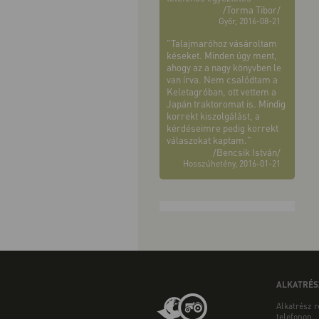
/Torma Tibor/
Győr, 2016-08-21
"Talajmaróhoz vásároltam
késeket. Minden úgy ment,
ahogy az a nagy könyvben le
van írva. Nem csalódtam a
Keletagróban, ott vettem a
Japán traktoromat is. Mindig
korrekt kiszolgálást, a
kérdéseimre pedig korrekt
válaszokat kaptam."
/Bencsik István/
Hosszúhetény, 2016-01-21
ALKATRÉS
Alkatrész 
telefonon