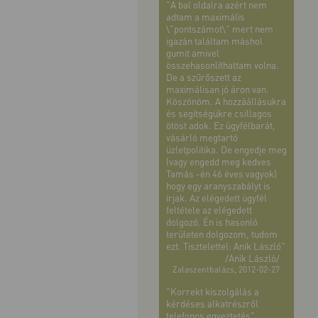
"A bal oldalra azért nem
adtam a maximális
\"pontszámot\" mert nem
igazán találtam máshol
gumit amivel
összehasonlíthattam volna.
De a szűrőszett az
maximálisan jó áron van.
Köszönöm. A hozzáállásukra
és segítségükre csillagos
ötöst adok. Ez ügyfélbarát,
vásárló megtartó
üzletpolitika. De engedje meg
(vagy engedd meg kedves
Tamás -én 46 éves vagyok)
hogy egy aranyszabályt is
írjak. Az elégedett ügyfél
feltétele az elégedett
dolgozó. Én is hasonló
területen dolgozom, tudom
ezt. Tisztelettel: Anik László"
/Anik László/
Zalaszentbalázs, 2012-02-27
"Korrekt kiszolgálás a
kérdéses alkatrészről
telefonos egyeztetés"