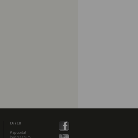
EGYÉB
Kapcsolat
Impresszum