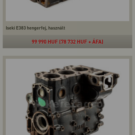
Iseki E383 hengerfej, használt
99 990 HUF (78 732 HUF + ÁFA)