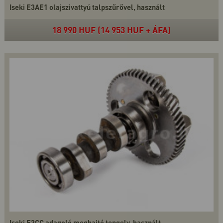
Iseki E3AE1 olajszivattyú talpszűrővel, használt
18 990 HUF (14 953 HUF + ÁFA)
Iseki E3CC adagoló meghajtó tengely, használt