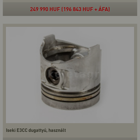
249 990 HUF (196 843 HUF + ÁFA)
Iseki E3CC dugattyú, használt