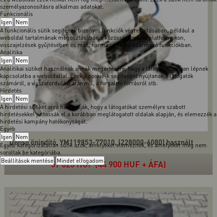
személyazonosításra alkalmas adatokat.
Funkcionális
Igen
Nem
A funkcionális sütik segítenek bizonyos funkciók végrehajtásában, például a
weboldal tartalmának megosztásában a közösségi média platformokon,
visszajelzések gyűjtésében és más, harmadik féltől származó funkciókban.
Analitika
Igen
Nem
Analitikai sütiket használnak annak megértésére, hogy a látogatók hogyan lépnek
kapcsolatba a weboldallal. Ezek a cookie-k segítséget nyújtanak a látogatók
számáról, a visszafordulási arányról, a forgalmi forrásról stb.
Hirdetés
Igen
Nem
A hirdetési sütiket arra használják, hogy a látogatókat személyre szabott
hirdetésekkel juttassák el a korábban meglátogatott oldalak alapján, és elemezzék a
hirdetési kampány hatékonyságát.
Egyéb
Igen
Nem
Denso önindító, YM119853-77010, (228000-6080) használt
Egyéb kategorizálatlan sütik azok, amelyeket elemeznek, és amelyeket még nem
soroltak be kategóriába.
Beállítások mentése
Mindet elfogadom
57 023 HUF (44 900 HUF + ÁFA)