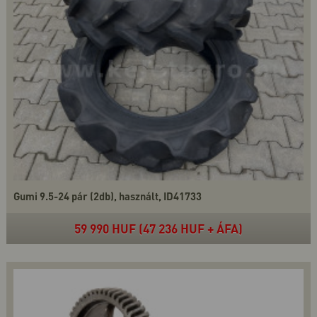
Gumi 9.5-24 pár (2db), használt, ID41733
59 990 HUF (47 236 HUF + ÁFA)