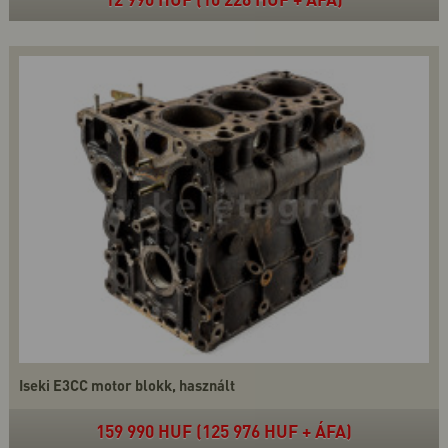
Iseki E3CC motor blokk, használt
159 990 HUF (125 976 HUF + ÁFA)