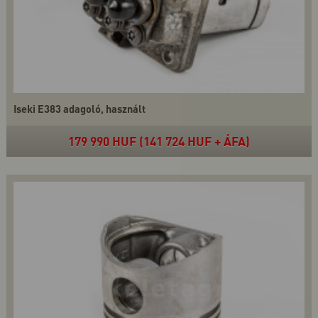
Iseki E383 adagoló, használt
179 990 HUF (141 724 HUF + ÁFA)