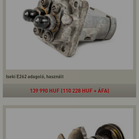
Iseki E262 adagoló, használt
139 990 HUF (110 228 HUF + ÁFA)