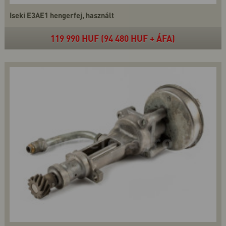
Iseki E3AE1 hengerfej, használt
119 990 HUF (94 480 HUF + ÁFA)