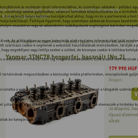
 hozzáférünk az eszközön tárolt információkhoz, és személyes adatokat – például egye
rok kistermelőknek, üzembiztos, leszervizelt állapotban
z, nézettségi adatok gyűjtéséhez, valamint termékek kifejlesztéséhez és a termékek
! Akár 1 év garanciával!
k. A megfelelő helyre kattintva hozzájárulhat ahhoz, hogy mi és a partnereink a fent
atja beállításait. Felhívjuk figyelmét, hogy személyes adatainak bizonyos kezeléséhe
ebhelyre visszatérve vagy az adatvédelmi szabályzatunk segítségével bármikor megválto
unk. Az alábbiakban az egyes kategóriák alatt részletes információkat talál minden 
Főoldal
Japán Kistraktorok
Használt japán kistraktor alkatrészek
-
-
-
ől származó cookie-k segítenek a weboldal használatának elemzésében, tárolják a pre
hogy engedélyezi vagy letiltja ezeket a sütiket, de bizonyos cookie-k letiltása befoly
Yanmar 3TNC78 hengerfej, használt (No.2)
 és a weboldal ezek nélkül nem fog megfelelően működni. Ezek a sütik nem tárolnak
179 990
HUF
dal tartalmának megosztásában a közösségi média platformokon, visszajelzések gyűj
Állapot:
solatba a weboldallal. Ezek a cookie-k segítséget nyújtanak a látogatók számáról, a v
V
kkel juttassák el a korábban meglátogatott oldalak alapján, és elemezzék a hirdetési
Jó állapotú, h
típusú dízelmot
ltak be kategóriába.
síkolt.