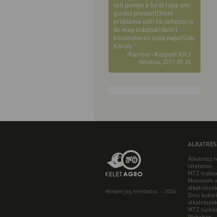
volt pontos a furat rajta ami
gondot jelentett!3mm
probléma volt! ha nehezen is
de meg oldottuk!!Azért
köszönöm és szép napot!Üdv
Károly "
/Farmer-Központ Kft./
Helvécia, 2017-09-26
ALKATRÉS
Alkatrész 
telefonon
MTZ trakto
Monosem v
alkatrésze
Minden jog fenntartva. - 2026
Oros kukor
alkatrésze
MTZ túrbós
Webshop - 