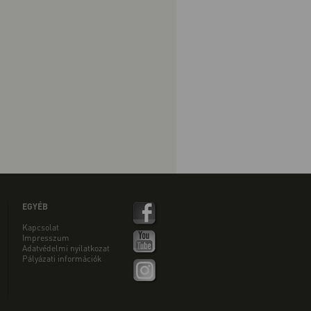
EGYÉB
Kapcsolat
Impresszum
Adatvédelmi nyilatkozat
Pályázati információk