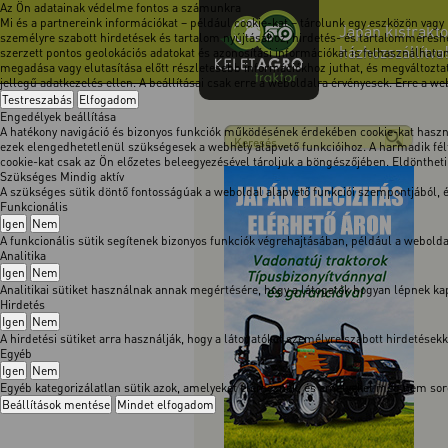
Az Ön adatainak védelme fontos a számunkra
Mi és a partnereink információkat – például cookie-kat – tárolunk egy eszközön vagy
Japán kistrakto
személyre szabott hirdetések és tartalom nyújtásához, hirdetés- és tartalomméréshe
házhozszállítva
szerzett pontos geolokációs adatokat és azonosítási információkat is felhasználhatun
megadása vagy elutasítása előtt részletesebb információkhoz juthat, és megváltoztath
jellegű adatkezelés ellen. A beállításai csak erre a weboldalra érvényesek. Erre a w
Testreszabás
Elfogadom
Engedélyek beállítása
A hatékony navigáció és bizonyos funkciók működésének érdekében cookie-kat használ
ezek elengedhetetlenül szükségesek a webhely alapvető funkcióihoz. A harmadik félt
cookie-kat csak az Ön előzetes beleegyezésével tároljuk a böngészőjében. Eldöntheti, 
Szükséges
Mindig aktív
A szükséges sütik döntő fontosságúak a weboldal alapvető funkciói szempontjából,
Funkcionális
Igen
Nem
A funkcionális sütik segítenek bizonyos funkciók végrehajtásában, például a webol
Analitika
Igen
Nem
Analitikai sütiket használnak annak megértésére, hogy a látogatók hogyan lépnek kapc
Hirdetés
Igen
Nem
A hirdetési sütiket arra használják, hogy a látogatókat személyre szabott hirdetése
Egyéb
Igen
Nem
Egyéb kategorizálatlan sütik azok, amelyeket elemeznek, és amelyeket még nem soro
Beállítások mentése
Mindet elfogadom