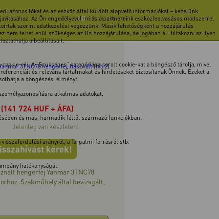
di azonosítókat és az eszköz által küldött alapvető információkat – kezelünk
 javításához. Az Ön engedélyével mi és a partnereink eszközleolvasásos módszerrel
HU
EN
DE
FR
RO
 leírtak szerint adatkezelést végezzünk. Másik lehetőségként a hozzájárulás
z nem feltétlenül szükséges az Ön hozzájárulása, de jogában áll tiltakozni az ilyen
ztathatja a beállításait.
cookie-ról. A "Szükséges" kategóriába sorolt cookie-kat a böngésző tárolja, mivel
Yanmar 3TNC78 hengerfej, használt (No.2)
ferenciáit és releváns tartalmakat és hirdetéseket biztosítanak Önnek. Ezeket a
ásolhatja a böngészési élményt.
 személyazonosításra alkalmas adatokat.
(141 724 HUF + ÁFA)
tésében és más, harmadik féltől származó funkciókban.
Jelenleg van készleten!
isszafordulási arányról, a forgalmi forrásról stb.
isszahívást kérek!
 kampány hatékonyságát.
asznált hengerfej Yanmar 3TNC78
orhoz. Szakműhely által bevizsgált,