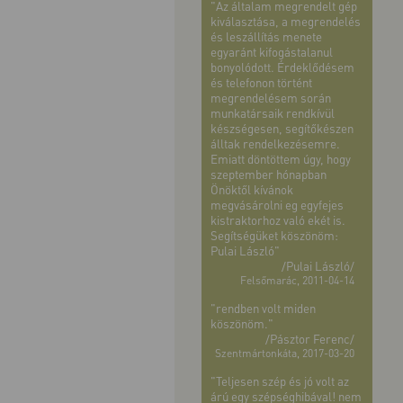
"Az általam megrendelt gép
kiválasztása, a megrendelés
és leszállítás menete
egyaránt kifogástalanul
bonyolódott. Érdeklődésem
és telefonon történt
megrendelésem során
munkatársaik rendkívül
készségesen, segítőkészen
álltak rendelkezésemre.
Emiatt döntöttem úgy, hogy
szeptember hónapban
Önöktől kívánok
megvásárolni eg egyfejes
kistraktorhoz való ekét is.
Segítségüket köszönöm:
Pulai László"
/Pulai László/
Felsőmarác, 2011-04-14
"rendben volt miden
köszönöm."
/Pásztor Ferenc/
Szentmártonkáta, 2017-03-20
"Teljesen szép és jó volt az
árú egy szépséghibával! nem