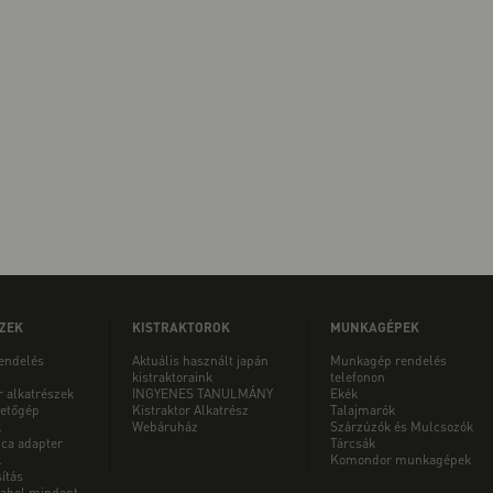
ZEK
KISTRAKTOROK
MUNKAGÉPEK
rendelés
Aktuális használt japán
Munkagép rendelés
kistraktoraink
telefonon
r alkatrészek
INGYENES TANULMÁNY
Ekék
etőgép
Kistraktor Alkatrész
Talajmarók
k
Webáruház
Szárzúzók és Mulcsozók
ica adapter
Tárcsák
k
Komondor munkagépek
ítás
ahol mindent