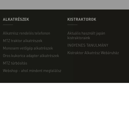
ALKATRÉSZEK
KISTRAKTOROK
Alkatrész rendelés telefonon
Aktuális használt japán
kistraktoraink
MTZ traktor alkatrészek
INGYENES TANULMÁNY
Monosem vetőgép alkatrészek
Kistraktor Alkatrész Webáruház
Oros kukorica adapter alkatrészek
MTZ túrbósítás
Webshop - ahol mindent megtalálsz
MUNKAGÉPEK
EGYÉB
Munkagép rendelés telefonon
Kapcsolat
Ekék
Impresszum
Talajmarók
Adatvédelmi nyilatkozat
Szárzúzók és Mulcsozók
Pályázati információk