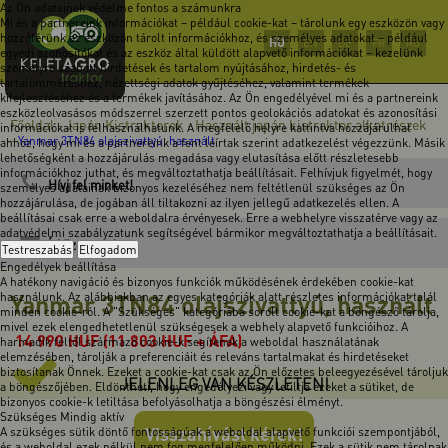
Az Ön adatainak védelme fontos a számunkra
Mi és a partnereink információkat – például cookie-kat – tárolunk egy eszközön vagy
hozzáférünk az eszközön tárolt információkhoz, és személyes adatokat – például
HU
EN
DE
FR
RO
egyedi azonosítókat és az eszköz által küldött alapvető információkat – kezelünk
személyre szabott hirdetések és tartalom nyújtásához, hirdetés- és
tartalomméréshez, nézettségi adatok gyűjtéséhez, valamint termékek
kifejlesztéséhez és a termékek javításához. Az Ön engedélyével mi és a partnereink
eszközleolvasásos módszerrel szerzett pontos geolokációs adatokat és azonosítási
Főoldal
Japán Kistraktorok
Használt japán kistraktor alkatrészek
-
-
információkat is felhasználhatunk. A megfelelő helyre kattintva hozzájárulhat
-
Yanmar 3TN84 olajszivattyú, használt
ahhoz, hogy mi és a partnereink a fent leírtak szerint adatkezelést végezzünk. Másik
lehetőségként a hozzájárulás megadása vagy elutasítása előtt részletesebb
információkhoz juthat, és megváltoztathatja beállításait. Felhívjuk figyelmét, hogy
Hívj fel minket!
személyes adatainak bizonyos kezeléséhez nem feltétlenül szükséges az Ön
hozzájárulása, de jogában áll tiltakozni az ilyen jellegű adatkezelés ellen. A
beállításai csak erre a weboldalra érvényesek. Erre a webhelyre visszatérve vagy az
adatvédelmi szabályzatunk segítségével bármikor megváltoztathatja a beállításait.
Írj üzenetet!
Testreszabás
Elfogadom
Engedélyek beállítása
A hatékony navigáció és bizonyos funkciók működésének érdekében cookie-kat
Yanmar 3TN84 olajszivattyú, használt
használunk. Az alábbiakban az egyes kategóriák alatt részletes információkat talál
minden cookie-ról. A "Szükséges" kategóriába sorolt cookie-kat a böngésző tárolja,
mivel ezek elengedhetetlenül szükségesek a webhely alapvető funkcióihoz. A
14 990
HUF
(11 803 HUF + ÁFA)
harmadik féltől származó cookie-k segítenek a weboldal használatának
elemzésében, tárolják a preferenciáit és releváns tartalmakat és hirdetéseket
biztosítanak Önnek. Ezeket a cookie-kat csak az Ön előzetes beleegyezésével tároljuk
JELENLEG VAN KÉSZLETEN!
a böngészőjében. Eldöntheti, hogy engedélyezi vagy letiltja ezeket a sütiket, de
bizonyos cookie-k letiltása befolyásolhatja a böngészési élményt.
Szükséges
Mindig aktív
Visszahívást kérek!
A szükséges sütik döntő fontosságúak a weboldal alapvető funkciói szempontjából,
és a weboldal ezek nélkül nem fog megfelelően működni. Ezek a sütik nem tárolnak