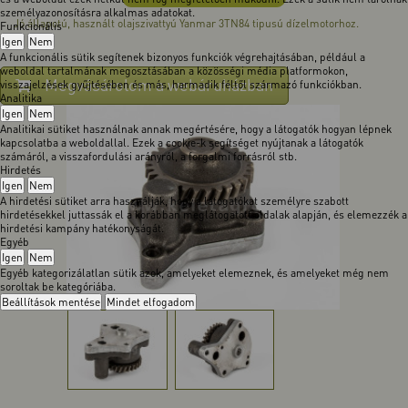
személyazonosításra alkalmas adatokat.
Jó állapotú, használt olajszivattyú Yanmar 3TN84 tipusú dízelmotorhoz.
Funkcionális
Igen
Nem
A funkcionális sütik segítenek bizonyos funkciók végrehajtásában, például a
weboldal tartalmának megosztásában a közösségi média platformokon,
Megvásárolom a webáruházban
visszajelzések gyűjtésében és más, harmadik féltől származó funkciókban.
Analitika
Igen
Nem
Analitikai sütiket használnak annak megértésére, hogy a látogatók hogyan lépnek
kapcsolatba a weboldallal. Ezek a cookie-k segítséget nyújtanak a látogatók
számáról, a visszafordulási arányról, a forgalmi forrásról stb.
Hirdetés
Igen
Nem
A hirdetési sütiket arra használják, hogy a látogatókat személyre szabott
hirdetésekkel juttassák el a korábban meglátogatott oldalak alapján, és elemezzék a
hirdetési kampány hatékonyságát.
Egyéb
Igen
Nem
Egyéb kategorizálatlan sütik azok, amelyeket elemeznek, és amelyeket még nem
soroltak be kategóriába.
Beállítások mentése
Mindet elfogadom