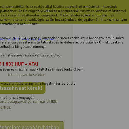
di azonosítókat és az eszköz által küldött alapvető információkat – kezelünk
 javításához. Az Ön engedélyével mi és a partnereink eszközleolvasásos módszerrel
HU
EN
DE
FR
RO
 leírtak szerint adatkezelést végezzünk. Másik lehetőségként a hozzájárulás
z nem feltétlenül szükséges az Ön hozzájárulása, de jogában áll tiltakozni az ilyen
ztathatja a beállításait.
cookie-ról. A "Szükséges" kategóriába sorolt cookie-kat a böngésző tárolja, mivel
Yanmar 3T82B olajszivattyú, használt
ferenciáit és releváns tartalmakat és hirdetéseket biztosítanak Önnek. Ezeket a
ásolhatja a böngészési élményt.
 személyazonosításra alkalmas adatokat.
(11 803 HUF + ÁFA)
tésében és más, harmadik féltől származó funkciókban.
Jelenleg van készleten!
isszafordulási arányról, a forgalmi forrásról stb.
isszahívást kérek!
 kampány hatékonyságát.
sznált olajszivattyú Yanmar 3T82B
torhoz.
ásárolom a webáruházban