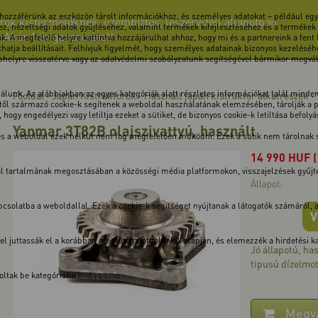
 hozzáférünk az eszközön tárolt információkhoz, és személyes adatokat – például egye
rok kistermelőknek, üzembiztos, leszervizelt állapotban
z, nézettségi adatok gyűjtéséhez, valamint termékek kifejlesztéséhez és a termékek
! Akár 1 év garanciával!
k. A megfelelő helyre kattintva hozzájárulhat ahhoz, hogy mi és a partnereink a fent
atja beállításait. Felhívjuk figyelmét, hogy személyes adatainak bizonyos kezeléséhe
ebhelyre visszatérve vagy az adatvédelmi szabályzatunk segítségével bármikor megválto
unk. Az alábbiakban az egyes kategóriák alatt részletes információkat talál minden 
Főoldal
Japán Kistraktorok
Használt japán kistraktor alkatrészek
-
-
-
ől származó cookie-k segítenek a weboldal használatának elemzésében, tárolják a pre
hogy engedélyezi vagy letiltja ezeket a sütiket, de bizonyos cookie-k letiltása befoly
Yanmar 3T82B olajszivattyú, használt
 és a weboldal ezek nélkül nem fog megfelelően működni. Ezek a sütik nem tárolnak
14 990
HUF
dal tartalmának megosztásában a közösségi média platformokon, visszajelzések gyűj
Állapot:
solatba a weboldallal. Ezek a cookie-k segítséget nyújtanak a látogatók számáról, a v
V
kkel juttassák el a korábban meglátogatott oldalak alapján, és elemezzék a hirdetési
Jó állapotú, ha
tipusú dízelmo
ltak be kategóriába.
Megv