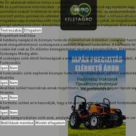
Az Ön adatainak védelme fontos a számunkra
Mi és a partnereink információkat – például cookie-kat – tárolunk egy eszközön vagy
Japán kistrakto
személyre szabott hirdetések és tartalom nyújtásához, hirdetés- és tartalomméréshe
házhozszállítva
szerzett pontos geolokációs adatokat és azonosítási információkat is felhasználhatun
megadása vagy elutasítása előtt részletesebb információkhoz juthat, és megváltoztath
jellegű adatkezelés ellen. A beállításai csak erre a weboldalra érvényesek. Erre a w
Testreszabás
Elfogadom
Engedélyek beállítása
A hatékony navigáció és bizonyos funkciók működésének érdekében cookie-kat használ
ezek elengedhetetlenül szükségesek a webhely alapvető funkcióihoz. A harmadik félt
cookie-kat csak az Ön előzetes beleegyezésével tároljuk a böngészőjében. Eldöntheti, 
Szükséges
Mindig aktív
A szükséges sütik döntő fontosságúak a weboldal alapvető funkciói szempontjából,
Funkcionális
Igen
Nem
A funkcionális sütik segítenek bizonyos funkciók végrehajtásában, például a webol
Analitika
Igen
Nem
Analitikai sütiket használnak annak megértésére, hogy a látogatók hogyan lépnek kapc
Hirdetés
Igen
Nem
A hirdetési sütiket arra használják, hogy a látogatókat személyre szabott hirdetése
Egyéb
Igen
Nem
Egyéb kategorizálatlan sütik azok, amelyeket elemeznek, és amelyeket még nem soro
Beállítások mentése
Mindet elfogadom