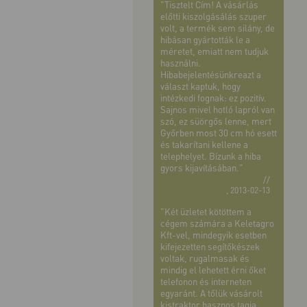
"Tisztelt Cím! A vásárlás
előtti kiszolgásálás szuper
volt, a termék sem silány, de
hibásan gyártották le a
méretet, emiatt nem tudjuk
használni.
Hibabejelentésünkreazt a
választ kaptuk, hogy
intézkedi fognak: ez pozitív.
Sajnos mivel hotló lapról van
szó, ez süörgős lenne, mert
Győrben most 30 cm hó esett
és takarítani kellene a
telephelyet. Bízunk a hiba
gyors kijavításában."
//
, 2013-02-13
"Két üzletet kötöttem a
cégem számára a Keletagro
Kft-vel, mindegyik esetben
kifejezetten segítőkészek
voltak, rugalmasak és
mindig el lehetett érni őket
telefonon és interneten
egyaránt. A tőlük vásárolt
kistraktor hasznos tagja