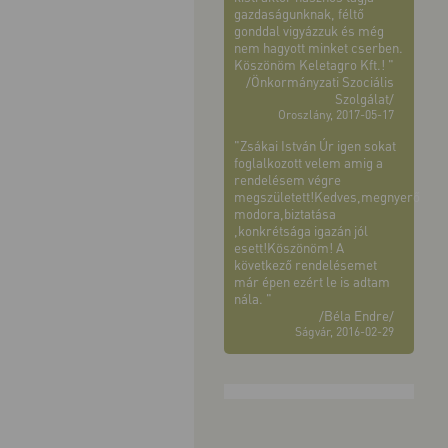
gazdaságunknak, féltő
gonddal vigyázzuk és még
nem hagyott minket cserben.
Köszönöm Keletagro Kft.! "
/Önkormányzati Szociális
Szolgálat/
Oroszlány, 2017-05-17
"Zsákai István Úr igen sokat
foglalkozott velem amig a
rendelésem végre
megszületett!Kedves,megnyerő
modora,biztatása
,konkrétsága igazán jól
esett!Köszönöm! A
következő rendelésemet
már épen ezért le is adtam
nála. "
/Béla Endre/
Ságvár, 2016-02-29