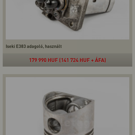
Iseki E383 adagoló, használt
179 990 HUF (141 724 HUF + ÁFA)