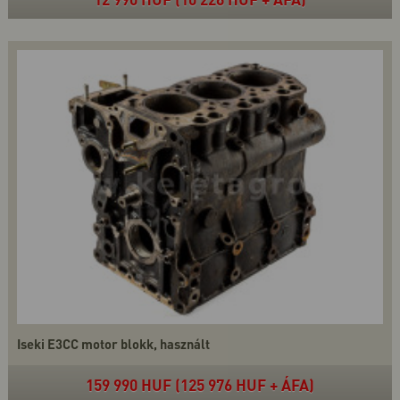
Iseki E3CC motor blokk, használt
159 990 HUF (125 976 HUF + ÁFA)