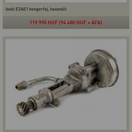
Iseki E3AE1 hengerfej, használt
119 990 HUF (94 480 HUF + ÁFA)