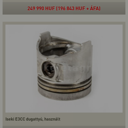
249 990 HUF (196 843 HUF + ÁFA)
Iseki E3CC dugattyú, használt