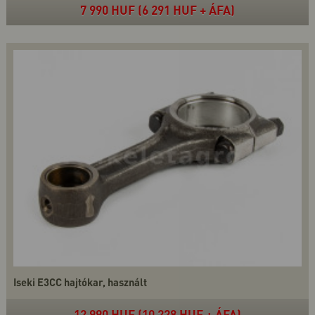
7 990 HUF (6 291 HUF + ÁFA)
Iseki E3CC hajtókar, használt
12 990 HUF (10 228 HUF + ÁFA)