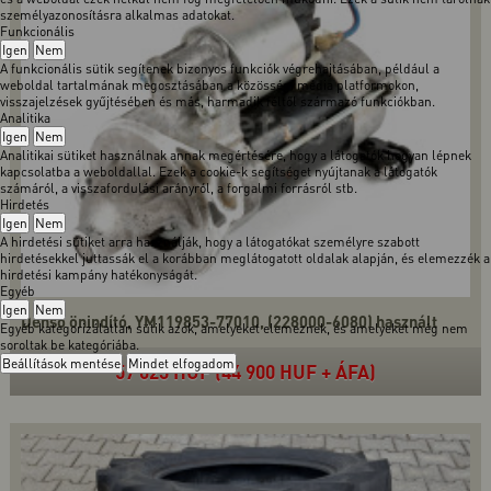
személyazonosításra alkalmas adatokat.
Funkcionális
Igen
Nem
A funkcionális sütik segítenek bizonyos funkciók végrehajtásában, például a
weboldal tartalmának megosztásában a közösségi média platformokon,
visszajelzések gyűjtésében és más, harmadik féltől származó funkciókban.
Analitika
Igen
Nem
Analitikai sütiket használnak annak megértésére, hogy a látogatók hogyan lépnek
kapcsolatba a weboldallal. Ezek a cookie-k segítséget nyújtanak a látogatók
számáról, a visszafordulási arányról, a forgalmi forrásról stb.
Hirdetés
Igen
Nem
A hirdetési sütiket arra használják, hogy a látogatókat személyre szabott
hirdetésekkel juttassák el a korábban meglátogatott oldalak alapján, és elemezzék a
hirdetési kampány hatékonyságát.
Egyéb
Igen
Nem
Denso önindító, YM119853-77010, (228000-6080) használt
Egyéb kategorizálatlan sütik azok, amelyeket elemeznek, és amelyeket még nem
soroltak be kategóriába.
Beállítások mentése
Mindet elfogadom
57 023 HUF (44 900 HUF + ÁFA)