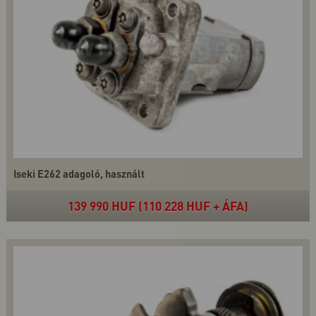
Iseki E262 adagoló, használt
139 990 HUF (110 228 HUF + ÁFA)