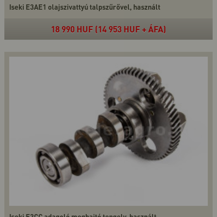
Iseki E3AE1 olajszivattyú talpszűrővel, használt
18 990 HUF (14 953 HUF + ÁFA)
Iseki E3CC adagoló meghajtó tengely, használt