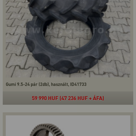
Gumi 9.5-24 pár (2db), használt, ID41733
59 990 HUF (47 236 HUF + ÁFA)