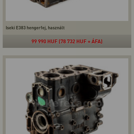
Iseki E383 hengerfej, használt
99 990 HUF (78 732 HUF + ÁFA)