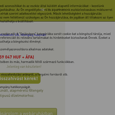
di azonosítókat és az eszköz által küldött alapvető információkat – kezelünk
 javításához. Az Ön engedélyével mi és a partnereink eszközleolvasásos módszerrel
HU
EN
DE
FR
RO
 leírtak szerint adatkezelést végezzünk. Másik lehetőségként a hozzájárulás
z nem feltétlenül szükséges az Ön hozzájárulása, de jogában áll tiltakozni az ilyen
ztathatja a beállításait.
cookie-ról. A "Szükséges" kategóriába sorolt cookie-kat a böngésző tárolja, mivel
Mitsubishi S3L főtengely, használt
ferenciáit és releváns tartalmakat és hirdetéseket biztosítanak Önnek. Ezeket a
ásolhatja a böngészési élményt.
 személyazonosításra alkalmas adatokat.
(59 047 HUF + ÁFA)
tésében és más, harmadik féltől származó funkciókban.
Jelenleg van készleten!
isszafordulási arányról, a forgalmi forrásról stb.
isszahívást kérek!
 kampány hatékonyságát.
sznált, alapméretű főtengely
 tipusú dízelmotorhoz.
ásárolom a webáruházban