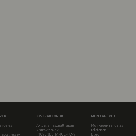
ZEK
KISTRAKTOROK
MUNKAGÉPEK
rendelés
Aktuális használt japán
Munkagép rendelés
kistraktoraink
telefonon
r alkatrészek
INGYENES TANULMÁNY
Ekék