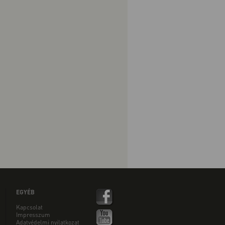
EGYÉB
Kapcsolat
Impresszum
Adatvédelmi nyilatkozat