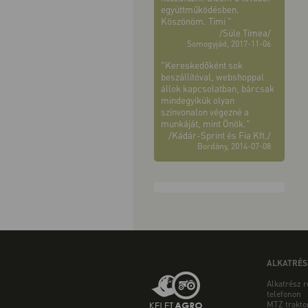
együttműködésben.
Köszönöm. Timi "
/Süle Tímea/
Somogyjád, 2017-11-06
"Kereskedőként sok
beszállítóval, webshoppal
állok kapcsolatban, bárcsak
mindegyikük olyan
színvonalon végezné a
munkáját, mint Önök."
/Kádár-Sprint és Fia Kft./
Bordány, 2014-07-08
ALKATRÉS
Alkatrész 
telefonon
MTZ trakto