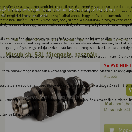
 hozzáférünk az eszközön tárolt információkhoz, és személyes adatokat – például egye
rok kistermelőknek, üzembiztos, leszervizelt állapotban
z, nézettségi adatok gyűjtéséhez, valamint termékek kifejlesztéséhez és a termékek
! Akár 1 év garanciával!
k. A megfelelő helyre kattintva hozzájárulhat ahhoz, hogy mi és a partnereink a fent
atja beállításait. Felhívjuk figyelmét, hogy személyes adatainak bizonyos kezeléséhe
ebhelyre visszatérve vagy az adatvédelmi szabályzatunk segítségével bármikor megválto
unk. Az alábbiakban az egyes kategóriák alatt részletes információkat talál minden 
Főoldal
Japán Kistraktorok
Használt japán kistraktor alkatrészek
-
-
-
ől származó cookie-k segítenek a weboldal használatának elemzésében, tárolják a pre
hogy engedélyezi vagy letiltja ezeket a sütiket, de bizonyos cookie-k letiltása befoly
Mitsubishi S3L főtengely, használt
 és a weboldal ezek nélkül nem fog megfelelően működni. Ezek a sütik nem tárolnak
74 990
HUF
dal tartalmának megosztásában a közösségi média platformokon, visszajelzések gyűj
Állapot:
solatba a weboldallal. Ezek a cookie-k segítséget nyújtanak a látogatók számáról, a v
V
kkel juttassák el a korábban meglátogatott oldalak alapján, és elemezzék a hirdetési
Jó állapotú, ha
Mitsubishi S3L
ltak be kategóriába.
Megv