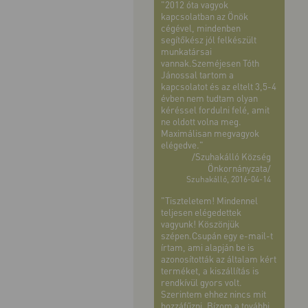
"2012 óta vagyok
kapcsolatban az Önök
cégével, mindenben
segítőkész jól felkészült
munkatársai
vannak.Szeméjesen Tóth
Jánossal tartom a
kapcsolatot és az eltelt 3,5-4
évben nem tudtam olyan
kéréssel fordulni felé, amit
ne oldott volna meg.
Maximálisan megvagyok
elégedve."
/Szuhakálló Község
Önkornányzata/
Szuhakálló, 2016-04-14
"Tiszteletem! Mindennel
teljesen elégedettek
vagyunk! Köszönjük
szépen.Csupán egy e-mail-t
írtam, ami alapján be is
azonosították az általam kért
terméket, a kiszállítás is
rendkívül gyors volt.
Szerintem ehhez nincs mit
hozzáfűzni. Bízom a további