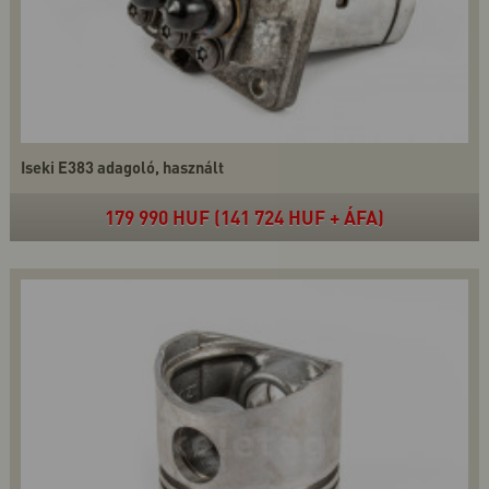
Iseki E383 adagoló, használt
179 990 HUF (141 724 HUF + ÁFA)