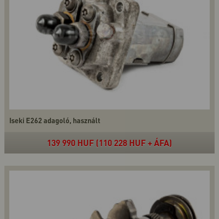
Iseki E262 adagoló, használt
139 990 HUF (110 228 HUF + ÁFA)