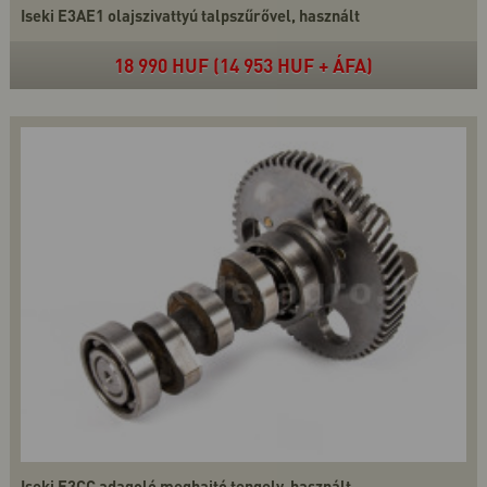
Iseki E3AE1 olajszivattyú talpszűrővel, használt
18 990 HUF (14 953 HUF + ÁFA)
Iseki E3CC adagoló meghajtó tengely, használt