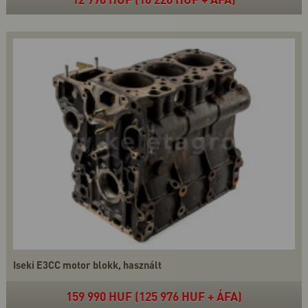
Iseki E3CC motor blokk, használt
159 990 HUF (125 976 HUF + ÁFA)