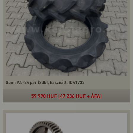
Gumi 9.5-24 pár (2db), használt, ID41733
59 990 HUF (47 236 HUF + ÁFA)