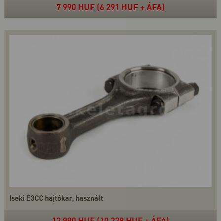
7 990 HUF (6 291 HUF + ÁFA)
Iseki E3CC hajtókar, használt
12 990 HUF (10 228 HUF + ÁFA)