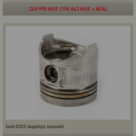
249 990 HUF (196 843 HUF + ÁFA)
Iseki E3CC dugattyú, használt