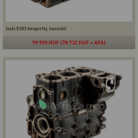
Iseki E383 hengerfej, használt
99 990 HUF (78 732 HUF + ÁFA)