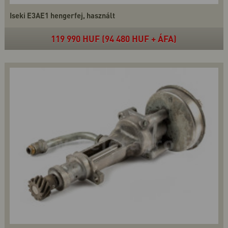
Iseki E3AE1 hengerfej, használt
119 990 HUF (94 480 HUF + ÁFA)