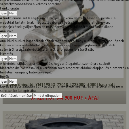
személyazonosításra alkalmas adatokat.
Funkcionális
Igen
Nem
A funkcionális sütik segítenek bizonyos funkciók végrehajtásában, például a
weboldal tartalmának megosztásában a közösségi média platformokon,
visszajelzések gyűjtésében és más, harmadik féltől származó funkciókban.
Analitika
Igen
Nem
Analitikai sütiket használnak annak megértésére, hogy a látogatók hogyan lépnek
kapcsolatba a weboldallal. Ezek a cookie-k segítséget nyújtanak a látogatók
számáról, a visszafordulási arányról, a forgalmi forrásról stb.
Hirdetés
Igen
Nem
A hirdetési sütiket arra használják, hogy a látogatókat személyre szabott
hirdetésekkel juttassák el a korábban meglátogatott oldalak alapján, és elemezzék a
hirdetési kampány hatékonyságát.
Egyéb
Igen
Nem
Denso önindító, YM119853-77010, (228000-6080) használt
Egyéb kategorizálatlan sütik azok, amelyeket elemeznek, és amelyeket még nem
soroltak be kategóriába.
Beállítások mentése
Mindet elfogadom
57 023 HUF (44 900 HUF + ÁFA)