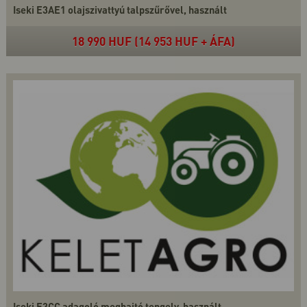
Iseki E3AE1 olajszivattyú talpszűrővel, használt
18 990 HUF (14 953 HUF + ÁFA)
Iseki E3CC adagoló meghajtó tengely, használt