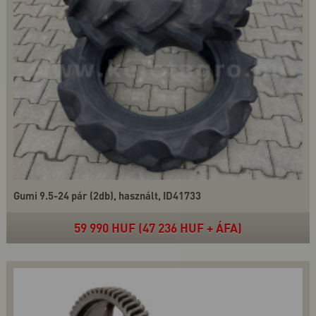
Gumi 9.5-24 pár (2db), használt, ID41733
59 990 HUF (47 236 HUF + ÁFA)