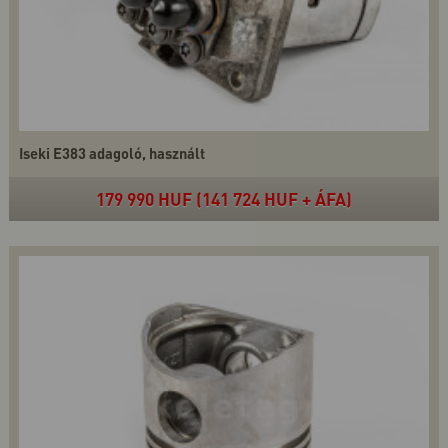
Iseki E383 adagoló, használt
179 990 HUF (141 724 HUF + ÁFA)