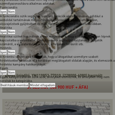
személyazonosításra alkalmas adatokat.
Funkcionális
Igen
Nem
A funkcionális sütik segítenek bizonyos funkciók végrehajtásában, például a
weboldal tartalmának megosztásában a közösségi média platformokon,
visszajelzések gyűjtésében és más, harmadik féltől származó funkciókban.
Analitika
Igen
Nem
Analitikai sütiket használnak annak megértésére, hogy a látogatók hogyan lépnek
kapcsolatba a weboldallal. Ezek a cookie-k segítséget nyújtanak a látogatók
számáról, a visszafordulási arányról, a forgalmi forrásról stb.
Hirdetés
Igen
Nem
A hirdetési sütiket arra használják, hogy a látogatókat személyre szabott
hirdetésekkel juttassák el a korábban meglátogatott oldalak alapján, és elemezzék a
hirdetési kampány hatékonyságát.
Egyéb
Igen
Nem
Denso önindító, YM119853-77010, (228000-6080) használt
Egyéb kategorizálatlan sütik azok, amelyeket elemeznek, és amelyeket még nem
soroltak be kategóriába.
Beállítások mentése
Mindet elfogadom
57 023 HUF (44 900 HUF + ÁFA)