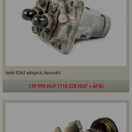
Iseki E262 adagoló, használt
139 990 HUF (110 228 HUF + ÁFA)