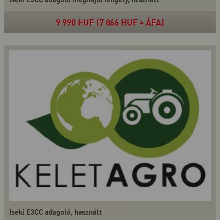
9 990 HUF (7 866 HUF + ÁFA)
Iseki E3CC adagoló, használt