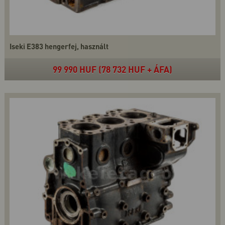
Iseki E383 hengerfej, használt
99 990 HUF (78 732 HUF + ÁFA)