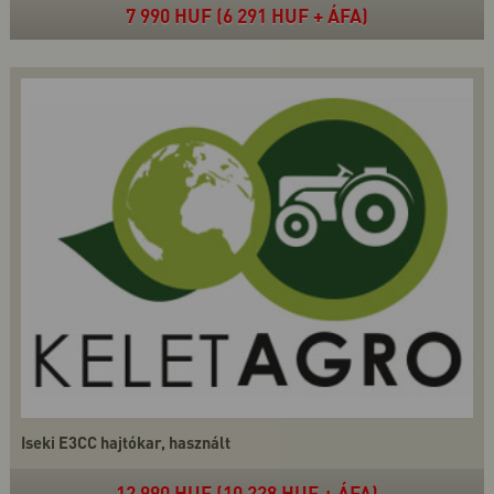
7 990 HUF (6 291 HUF + ÁFA)
Iseki E3CC hajtókar, használt
12 990 HUF (10 228 HUF + ÁFA)