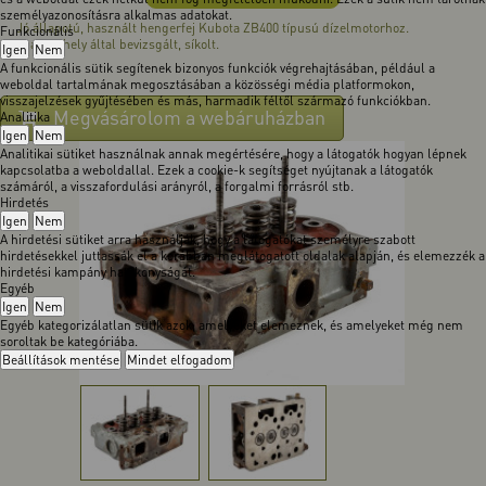
személyazonosításra alkalmas adatokat.
Jó állapotú, használt hengerfej Kubota ZB400 típusú dízelmotorhoz.
Funkcionális
Szakműhely által bevizsgált, síkolt.
Igen
Nem
A funkcionális sütik segítenek bizonyos funkciók végrehajtásában, például a
weboldal tartalmának megosztásában a közösségi média platformokon,
visszajelzések gyűjtésében és más, harmadik féltől származó funkciókban.
Megvásárolom a webáruházban
Analitika
Igen
Nem
Analitikai sütiket használnak annak megértésére, hogy a látogatók hogyan lépnek
kapcsolatba a weboldallal. Ezek a cookie-k segítséget nyújtanak a látogatók
számáról, a visszafordulási arányról, a forgalmi forrásról stb.
Hirdetés
Igen
Nem
A hirdetési sütiket arra használják, hogy a látogatókat személyre szabott
hirdetésekkel juttassák el a korábban meglátogatott oldalak alapján, és elemezzék a
hirdetési kampány hatékonyságát.
Egyéb
Igen
Nem
Egyéb kategorizálatlan sütik azok, amelyeket elemeznek, és amelyeket még nem
soroltak be kategóriába.
Beállítások mentése
Mindet elfogadom