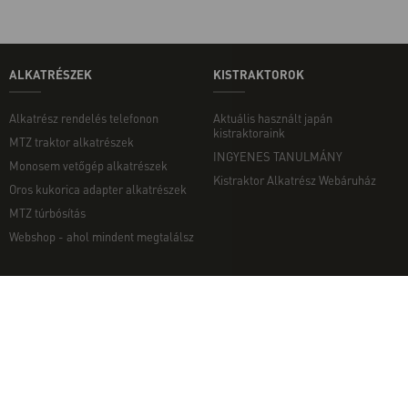
ALKATRÉSZEK
KISTRAKTOROK
Alkatrész rendelés telefonon
Aktuális használt japán
kistraktoraink
MTZ traktor alkatrészek
INGYENES TANULMÁNY
Monosem vetőgép alkatrészek
Kistraktor Alkatrész Webáruház
Oros kukorica adapter alkatrészek
MTZ túrbósítás
Webshop - ahol mindent megtalálsz
MUNKAGÉPEK
EGYÉB
Munkagép rendelés telefonon
Kapcsolat
Ekék
Impresszum
Talajmarók
Adatvédelmi nyilatkozat
Szárzúzók és Mulcsozók
Pályázati információk