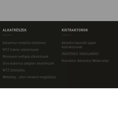
ALKATRÉSZEK
KISTRAKTOROK
Alkatrész rendelés telefonon
Aktuális használt japán
kistraktoraink
MTZ traktor alkatrészek
INGYENES TANULMÁNY
Monosem vetőgép alkatrészek
Kistraktor Alkatrész Webáruház
Oros kukorica adapter alkatrészek
MTZ túrbósítás
Webshop - ahol mindent megtalálsz
MUNKAGÉPEK
EGYÉB
Munkagép rendelés telefonon
Kapcsolat
Ekék
Impresszum
Talajmarók
Adatvédelmi nyilatkozat