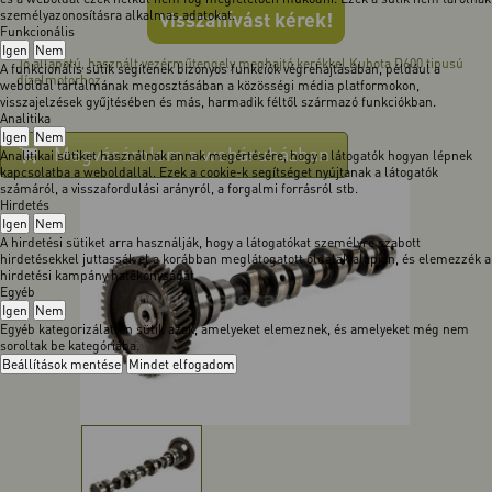
személyazonosításra alkalmas adatokat.
Visszahívást kérek!
Funkcionális
Igen
Nem
Jó állapotú, használt vezérműtengely meghajtó kerékkel Kubota D600 tipusú
A funkcionális sütik segítenek bizonyos funkciók végrehajtásában, például a
dízelmotorhoz.
weboldal tartalmának megosztásában a közösségi média platformokon,
visszajelzések gyűjtésében és más, harmadik féltől származó funkciókban.
Analitika
Igen
Nem
Megvásárolom a webáruházban
Analitikai sütiket használnak annak megértésére, hogy a látogatók hogyan lépnek
kapcsolatba a weboldallal. Ezek a cookie-k segítséget nyújtanak a látogatók
számáról, a visszafordulási arányról, a forgalmi forrásról stb.
Hirdetés
Igen
Nem
A hirdetési sütiket arra használják, hogy a látogatókat személyre szabott
hirdetésekkel juttassák el a korábban meglátogatott oldalak alapján, és elemezzék a
hirdetési kampány hatékonyságát.
Egyéb
Igen
Nem
Egyéb kategorizálatlan sütik azok, amelyeket elemeznek, és amelyeket még nem
soroltak be kategóriába.
Beállítások mentése
Mindet elfogadom