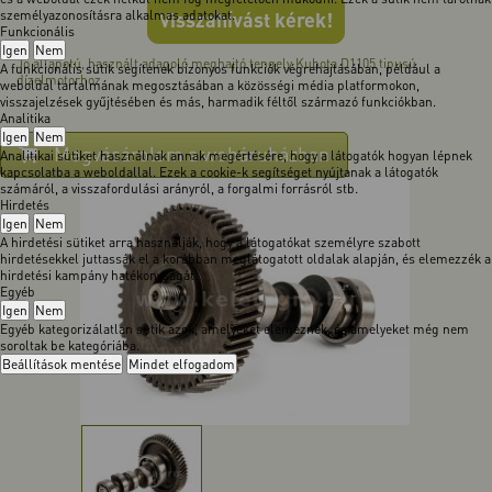
személyazonosításra alkalmas adatokat.
Visszahívást kérek!
Funkcionális
Igen
Nem
Jó állapotú, használt adagoló meghajtó tengely Kubota D1105 tipusú
A funkcionális sütik segítenek bizonyos funkciók végrehajtásában, például a
dízelmotorhoz.
weboldal tartalmának megosztásában a közösségi média platformokon,
visszajelzések gyűjtésében és más, harmadik féltől származó funkciókban.
Analitika
Igen
Nem
Megvásárolom a webáruházban
Analitikai sütiket használnak annak megértésére, hogy a látogatók hogyan lépnek
kapcsolatba a weboldallal. Ezek a cookie-k segítséget nyújtanak a látogatók
számáról, a visszafordulási arányról, a forgalmi forrásról stb.
Hirdetés
Igen
Nem
A hirdetési sütiket arra használják, hogy a látogatókat személyre szabott
hirdetésekkel juttassák el a korábban meglátogatott oldalak alapján, és elemezzék a
hirdetési kampány hatékonyságát.
Egyéb
Igen
Nem
Egyéb kategorizálatlan sütik azok, amelyeket elemeznek, és amelyeket még nem
soroltak be kategóriába.
Beállítások mentése
Mindet elfogadom