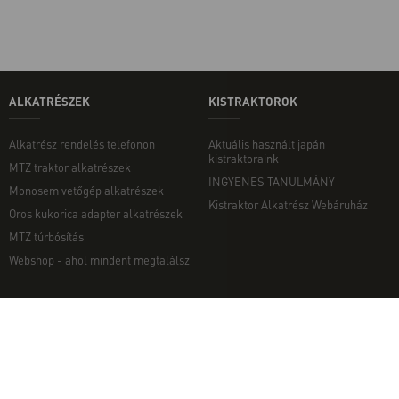
ALKATRÉSZEK
KISTRAKTOROK
Alkatrész rendelés telefonon
Aktuális használt japán
kistraktoraink
MTZ traktor alkatrészek
INGYENES TANULMÁNY
Monosem vetőgép alkatrészek
Kistraktor Alkatrész Webáruház
Oros kukorica adapter alkatrészek
MTZ túrbósítás
Webshop - ahol mindent megtalálsz
MUNKAGÉPEK
EGYÉB
Munkagép rendelés telefonon
Kapcsolat
Ekék
Impresszum
Talajmarók
Adatvédelmi nyilatkozat