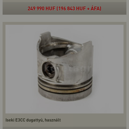
249 990 HUF (196 843 HUF + ÁFA)
Iseki E3CC dugattyú, használt