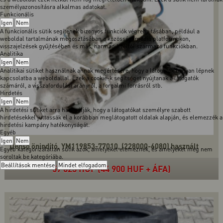
személyazonosításra alkalmas adatokat.
Funkcionális
Igen
Nem
A funkcionális sütik segítenek bizonyos funkciók végrehajtásában, például a
weboldal tartalmának megosztásában a közösségi média platformokon,
visszajelzések gyűjtésében és más, harmadik féltől származó funkciókban.
Analitika
Igen
Nem
Analitikai sütiket használnak annak megértésére, hogy a látogatók hogyan lépnek
kapcsolatba a weboldallal. Ezek a cookie-k segítséget nyújtanak a látogatók
számáról, a visszafordulási arányról, a forgalmi forrásról stb.
Hirdetés
Igen
Nem
A hirdetési sütiket arra használják, hogy a látogatókat személyre szabott
hirdetésekkel juttassák el a korábban meglátogatott oldalak alapján, és elemezzék a
hirdetési kampány hatékonyságát.
Egyéb
Igen
Nem
Denso önindító, YM119853-77010, (228000-6080) használt
Egyéb kategorizálatlan sütik azok, amelyeket elemeznek, és amelyeket még nem
soroltak be kategóriába.
Beállítások mentése
Mindet elfogadom
57 023 HUF (44 900 HUF + ÁFA)