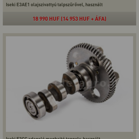
Iseki E3AE1 olajszivattyú talpszűrővel, használt
18 990 HUF (14 953 HUF + ÁFA)
Iseki E3CC adagoló meghajtó tengely, használt