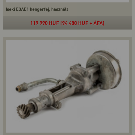
Iseki E3AE1 hengerfej, használt
119 990 HUF (94 480 HUF + ÁFA)