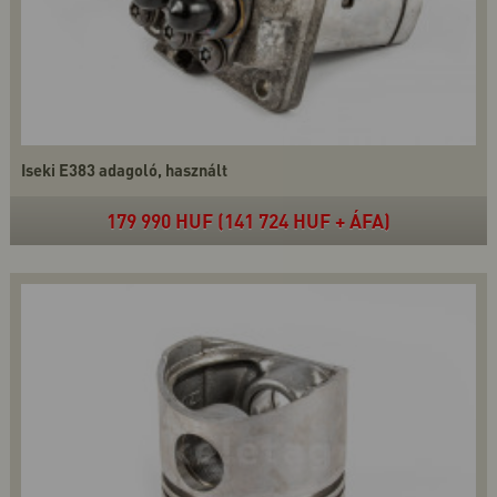
Iseki E383 adagoló, használt
179 990 HUF (141 724 HUF + ÁFA)