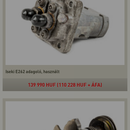
Iseki E262 adagoló, használt
139 990 HUF (110 228 HUF + ÁFA)