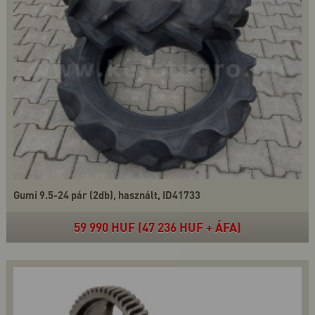
Gumi 9.5-24 pár (2db), használt, ID41733
59 990 HUF (47 236 HUF + ÁFA)