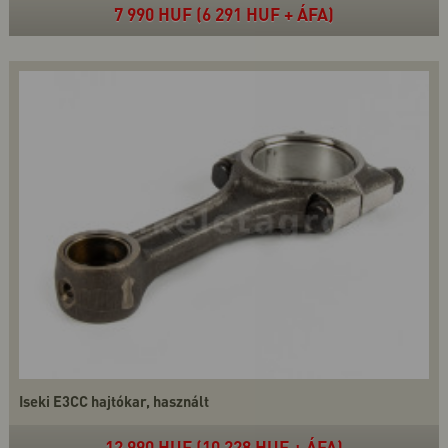
7 990 HUF (6 291 HUF + ÁFA)
Iseki E3CC hajtókar, használt
12 990 HUF (10 228 HUF + ÁFA)