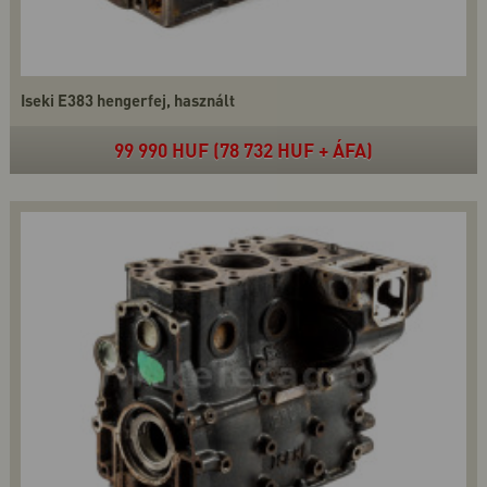
Iseki E383 hengerfej, használt
99 990 HUF (78 732 HUF + ÁFA)