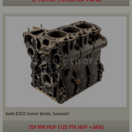
Iseki E3CC motor blokk, használt
159 990 HUF (125 976 HUF + ÁFA)