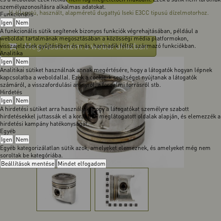
személyazonosításra alkalmas adatokat.
Jó állapotú, használt, alapméretű dugattyú Iseki E3CC tipusú dízelmotorhoz.
Funkcionális
Igen
Nem
A funkcionális sütik segítenek bizonyos funkciók végrehajtásában, például a
weboldal tartalmának megosztásában a közösségi média platformokon,
Megvásárolom a webáruházban
visszajelzések gyűjtésében és más, harmadik féltől származó funkciókban.
Analitika
Igen
Nem
Analitikai sütiket használnak annak megértésére, hogy a látogatók hogyan lépnek
kapcsolatba a weboldallal. Ezek a cookie-k segítséget nyújtanak a látogatók
számáról, a visszafordulási arányról, a forgalmi forrásról stb.
Hirdetés
Igen
Nem
A hirdetési sütiket arra használják, hogy a látogatókat személyre szabott
hirdetésekkel juttassák el a korábban meglátogatott oldalak alapján, és elemezzék a
hirdetési kampány hatékonyságát.
Egyéb
Igen
Nem
Egyéb kategorizálatlan sütik azok, amelyeket elemeznek, és amelyeket még nem
soroltak be kategóriába.
Beállítások mentése
Mindet elfogadom