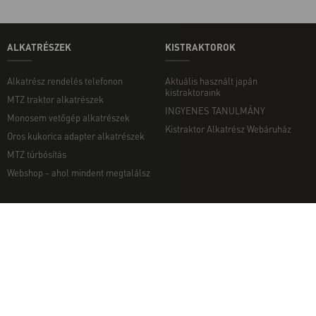
ALKATRÉSZEK
KISTRAKTOROK
Alkatrész rendelés telefonon
Aktuális használt japán
kistraktoraink
MTZ traktor alkatrészek
INGYENES TANULMÁNY
Monosem vetőgép alkatrészek
Kistraktor Alkatrész Webáruház
Oros kukorica adapter alkatrészek
MTZ túrbósítás
Webshop - ahol mindent megtalálsz
MUNKAGÉPEK
EGYÉB
Munkagép rendelés telefonon
Kapcsolat
Ekék
Impresszum
Talajmarók
Adatvédelmi nyilatkozat
Szárzúzók és Mulcsozók
Pályázati információk