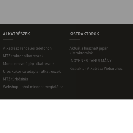
ALKATRÉSZEK
KISTRAKTOROK
Alkatrész rendelés telefonon
Aktuális használt japán
kistraktoraink
MTZ traktor alkatrészek
INGYENES TANULMÁNY
Monosem vetőgép alkatrészek
Kistraktor Alkatrész Webáruház
Oros kukorica adapter alkatrészek
MTZ túrbósítás
Webshop - ahol mindent megtalálsz
MUNKAGÉPEK
EGYÉB
Munkagép rendelés telefonon
Kapcsolat
Ekék
Impresszum
Talajmarók
Adatvédelmi nyilatkozat