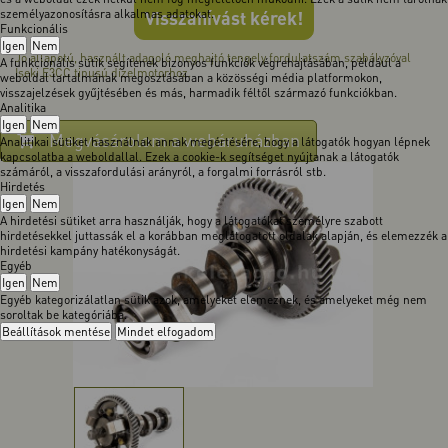
személyazonosításra alkalmas adatokat.
Visszahívást kérek!
Funkcionális
Igen
Nem
Jó állapotú, használt adagoló meghajtó tengely fordulatszám szabályzóval
A funkcionális sütik segítenek bizonyos funkciók végrehajtásában, például a
Iseki E3CC tipusú dízelmotorhoz.
weboldal tartalmának megosztásában a közösségi média platformokon,
visszajelzések gyűjtésében és más, harmadik féltől származó funkciókban.
Analitika
Igen
Nem
Megvásárolom a webáruházban
Analitikai sütiket használnak annak megértésére, hogy a látogatók hogyan lépnek
kapcsolatba a weboldallal. Ezek a cookie-k segítséget nyújtanak a látogatók
számáról, a visszafordulási arányról, a forgalmi forrásról stb.
Hirdetés
Igen
Nem
A hirdetési sütiket arra használják, hogy a látogatókat személyre szabott
hirdetésekkel juttassák el a korábban meglátogatott oldalak alapján, és elemezzék a
hirdetési kampány hatékonyságát.
Egyéb
Igen
Nem
Egyéb kategorizálatlan sütik azok, amelyeket elemeznek, és amelyeket még nem
soroltak be kategóriába.
Beállítások mentése
Mindet elfogadom