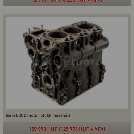
Iseki E3CC motor blokk, használt
159 990 HUF (125 976 HUF + ÁFA)