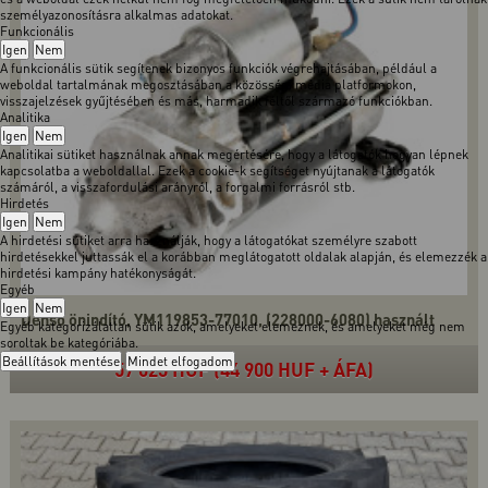
személyazonosításra alkalmas adatokat.
Funkcionális
Igen
Nem
A funkcionális sütik segítenek bizonyos funkciók végrehajtásában, például a
weboldal tartalmának megosztásában a közösségi média platformokon,
visszajelzések gyűjtésében és más, harmadik féltől származó funkciókban.
Analitika
Igen
Nem
Analitikai sütiket használnak annak megértésére, hogy a látogatók hogyan lépnek
kapcsolatba a weboldallal. Ezek a cookie-k segítséget nyújtanak a látogatók
számáról, a visszafordulási arányról, a forgalmi forrásról stb.
Hirdetés
Igen
Nem
A hirdetési sütiket arra használják, hogy a látogatókat személyre szabott
hirdetésekkel juttassák el a korábban meglátogatott oldalak alapján, és elemezzék a
hirdetési kampány hatékonyságát.
Egyéb
Igen
Nem
Denso önindító, YM119853-77010, (228000-6080) használt
Egyéb kategorizálatlan sütik azok, amelyeket elemeznek, és amelyeket még nem
soroltak be kategóriába.
Beállítások mentése
Mindet elfogadom
57 023 HUF (44 900 HUF + ÁFA)