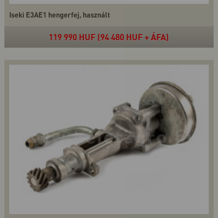
Iseki E3AE1 hengerfej, használt
119 990 HUF (94 480 HUF + ÁFA)