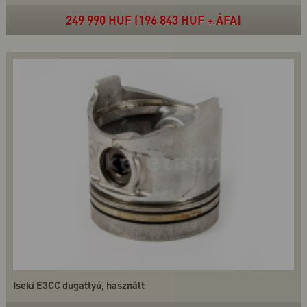
249 990 HUF (196 843 HUF + ÁFA)
Iseki E3CC dugattyú, használt