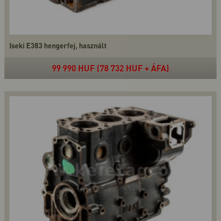
Iseki E383 hengerfej, használt
99 990 HUF (78 732 HUF + ÁFA)