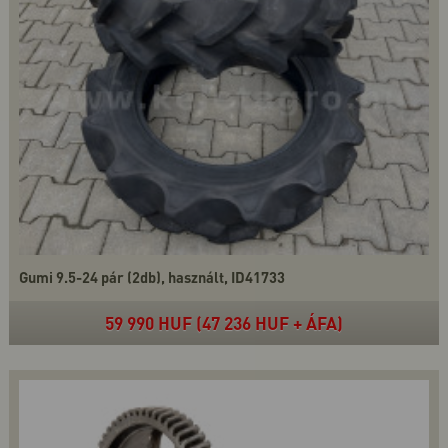
Gumi 9.5-24 pár (2db), használt, ID41733
59 990 HUF (47 236 HUF + ÁFA)