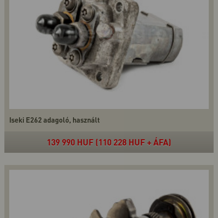
Iseki E262 adagoló, használt
139 990 HUF (110 228 HUF + ÁFA)