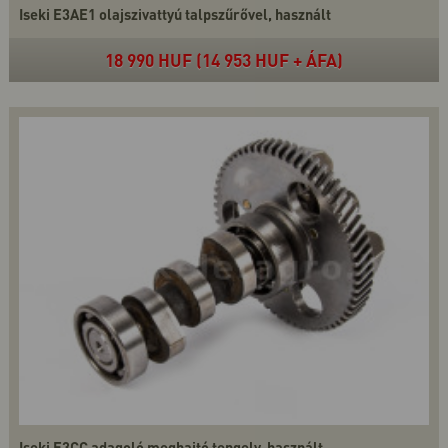
Iseki E3AE1 olajszivattyú talpszűrővel, használt
18 990 HUF (14 953 HUF + ÁFA)
Iseki E3CC adagoló meghajtó tengely, használt