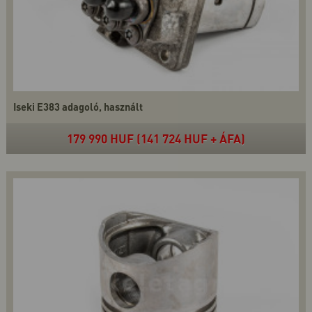
Iseki E383 adagoló, használt
179 990 HUF (141 724 HUF + ÁFA)