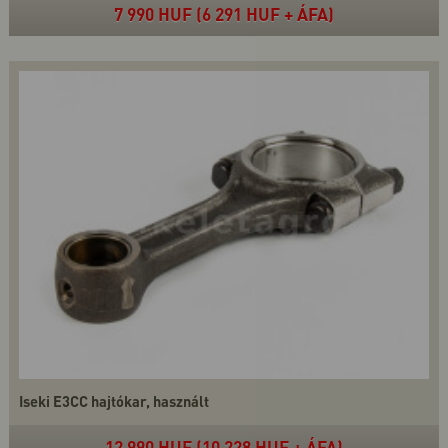
7 990 HUF (6 291 HUF + ÁFA)
Iseki E3CC hajtókar, használt
12 990 HUF (10 228 HUF + ÁFA)