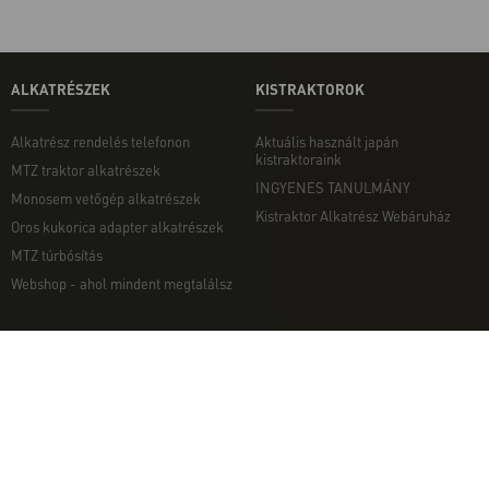
ALKATRÉSZEK
KISTRAKTOROK
Alkatrész rendelés telefonon
Aktuális használt japán
kistraktoraink
MTZ traktor alkatrészek
INGYENES TANULMÁNY
Monosem vetőgép alkatrészek
Kistraktor Alkatrész Webáruház
Oros kukorica adapter alkatrészek
MTZ túrbósítás
Webshop - ahol mindent megtalálsz
MUNKAGÉPEK
EGYÉB
Munkagép rendelés telefonon
Kapcsolat
Ekék
Impresszum
Talajmarók
Adatvédelmi nyilatkozat
Szárzúzók és Mulcsozók
Pályázati információk