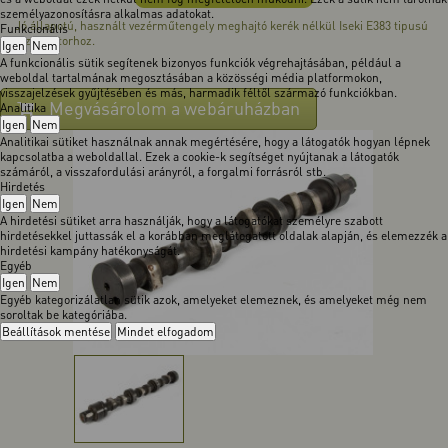
személyazonosításra alkalmas adatokat.
Jó állapotú, használt vezérműtengely meghajtó kerék nélkül Iseki E383 tipusú
Funkcionális
dízelmotorhoz.
Igen
Nem
A funkcionális sütik segítenek bizonyos funkciók végrehajtásában, például a
weboldal tartalmának megosztásában a közösségi média platformokon,
visszajelzések gyűjtésében és más, harmadik féltől származó funkciókban.
Megvásárolom a webáruházban
Analitika
Igen
Nem
Analitikai sütiket használnak annak megértésére, hogy a látogatók hogyan lépnek
kapcsolatba a weboldallal. Ezek a cookie-k segítséget nyújtanak a látogatók
számáról, a visszafordulási arányról, a forgalmi forrásról stb.
Hirdetés
Igen
Nem
A hirdetési sütiket arra használják, hogy a látogatókat személyre szabott
hirdetésekkel juttassák el a korábban meglátogatott oldalak alapján, és elemezzék a
hirdetési kampány hatékonyságát.
Egyéb
Igen
Nem
Egyéb kategorizálatlan sütik azok, amelyeket elemeznek, és amelyeket még nem
soroltak be kategóriába.
Beállítások mentése
Mindet elfogadom