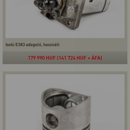
Iseki E383 adagoló, használt
179 990 HUF (141 724 HUF + ÁFA)