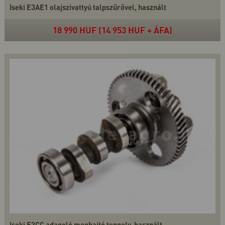
Iseki E3AE1 olajszivattyú talpszűrővel, használt
18 990 HUF (14 953 HUF + ÁFA)
Iseki E3CC adagoló meghajtó tengely, használt