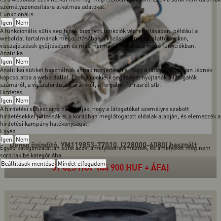
személyazonosításra alkalmas adatokat.
Funkcionális
Igen
Nem
A funkcionális sütik segítenek bizonyos funkciók végrehajtásában, például a
weboldal tartalmának megosztásában a közösségi média platformokon,
visszajelzések gyűjtésében és más, harmadik féltől származó funkciókban.
Analitika
Igen
Nem
Analitikai sütiket használnak annak megértésére, hogy a látogatók hogyan lépnek
kapcsolatba a weboldallal. Ezek a cookie-k segítséget nyújtanak a látogatók
számáról, a visszafordulási arányról, a forgalmi forrásról stb.
Hirdetés
Igen
Nem
A hirdetési sütiket arra használják, hogy a látogatókat személyre szabott
hirdetésekkel juttassák el a korábban meglátogatott oldalak alapján, és elemezzék a
hirdetési kampány hatékonyságát.
Egyéb
Igen
Nem
Denso önindító, YM119853-77010, (228000-6080) használt
Egyéb kategorizálatlan sütik azok, amelyeket elemeznek, és amelyeket még nem
soroltak be kategóriába.
Beállítások mentése
Mindet elfogadom
57 023 HUF (44 900 HUF + ÁFA)