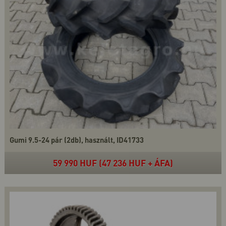
Gumi 9.5-24 pár (2db), használt, ID41733
59 990 HUF (47 236 HUF + ÁFA)