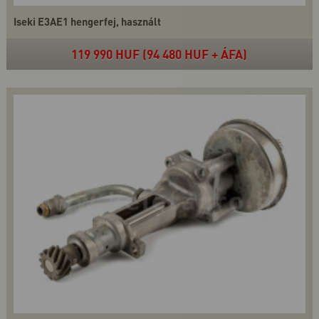
Iseki E3AE1 hengerfej, használt
119 990 HUF (94 480 HUF + ÁFA)