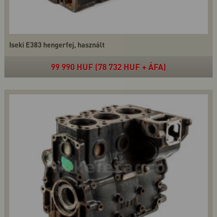
Iseki E383 hengerfej, használt
99 990 HUF (78 732 HUF + ÁFA)