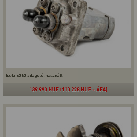
Iseki E262 adagoló, használt
139 990 HUF (110 228 HUF + ÁFA)