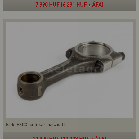
7 990 HUF (6 291 HUF + ÁFA)
Iseki E3CC hajtókar, használt
12 990 HUF (10 228 HUF + ÁFA)