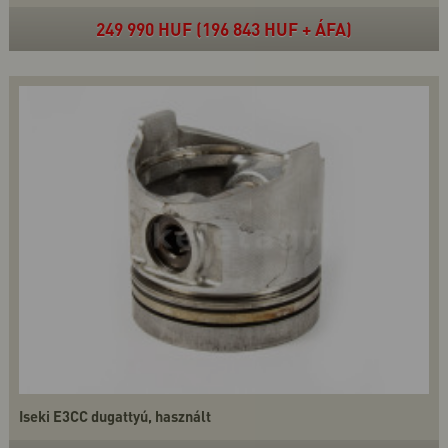
249 990 HUF (196 843 HUF + ÁFA)
Iseki E3CC dugattyú, használt