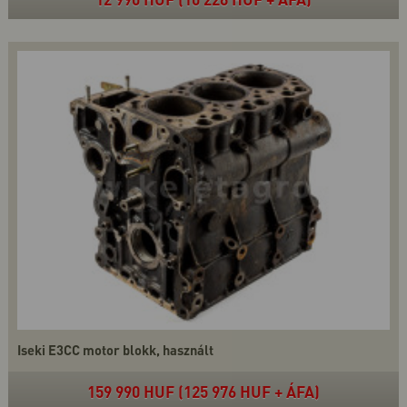
Iseki E3CC motor blokk, használt
159 990 HUF (125 976 HUF + ÁFA)