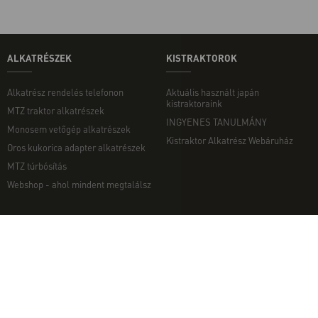
ALKATRÉSZEK
KISTRAKTOROK
Alkatrész rendelés telefonon
Aktuális használt japán
kistraktoraink
MTZ traktor alkatrészek
INGYENES TANULMÁNY
Monosem vetőgép alkatrészek
Kistraktor Alkatrész Webáruház
Oros kukorica adapter alkatrészek
MTZ túrbósítás
Webshop - ahol mindent megtalálsz
MUNKAGÉPEK
EGYÉB
Munkagép rendelés telefonon
Kapcsolat
Ekék
Impresszum
Talajmarók
Adatvédelmi nyilatkozat
Szárzúzók és Mulcsozók
Pályázati információk