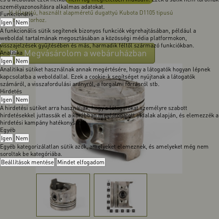
személyazonosításra alkalmas adatokat.
Jó állapotú, használt alapméretű dugattyú Kubota D1105 tipusú
Funkcionális
dízelmotorhoz.
Igen
Nem
A funkcionális sütik segítenek bizonyos funkciók végrehajtásában, például a
weboldal tartalmának megosztásában a közösségi média platformokon,
visszajelzések gyűjtésében és más, harmadik féltől származó funkciókban.
Megvásárolom a webáruházban
Analitika
Igen
Nem
Analitikai sütiket használnak annak megértésére, hogy a látogatók hogyan lépnek
kapcsolatba a weboldallal. Ezek a cookie-k segítséget nyújtanak a látogatók
számáról, a visszafordulási arányról, a forgalmi forrásról stb.
Hirdetés
Igen
Nem
A hirdetési sütiket arra használják, hogy a látogatókat személyre szabott
hirdetésekkel juttassák el a korábban meglátogatott oldalak alapján, és elemezzék a
hirdetési kampány hatékonyságát.
Egyéb
Igen
Nem
Egyéb kategorizálatlan sütik azok, amelyeket elemeznek, és amelyeket még nem
soroltak be kategóriába.
Beállítások mentése
Mindet elfogadom