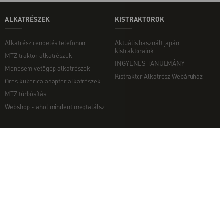
ALKATRÉSZEK
KISTRAKTOROK
Alkatrész rendelés telefonon
Aktuális használt japán
kistraktoraink
MTZ traktor alkatrészek
INGYENES TANULMÁNY
Monosem vetőgép alkatrészek
Kistraktor Alkatrész Webáruház
Oros kukorica adapter alkatrészek
MTZ túrbósítás
Webshop - ahol mindent megtalálsz
MUNKAGÉPEK
EGYÉB
Munkagép rendelés telefonon
Kapcsolat
Ekék
Impresszum
Talajmarók
Adatvédelmi nyilatkozat
Szárzúzók és Mulcsozók
Pályázati információk
Tárcsák
Komondor munkagépek