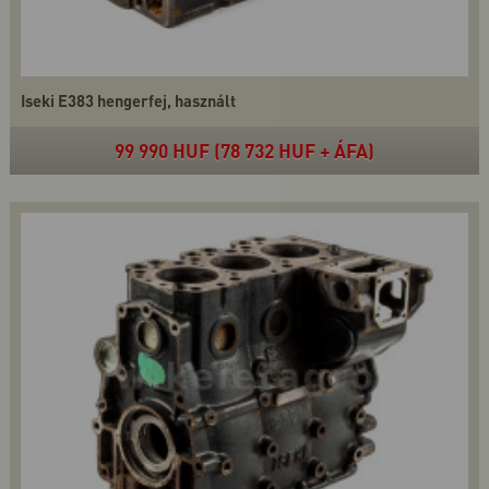
Iseki E383 hengerfej, használt
99 990 HUF (78 732 HUF + ÁFA)