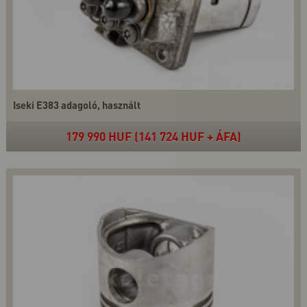
Iseki E383 adagoló, használt
179 990 HUF (141 724 HUF + ÁFA)