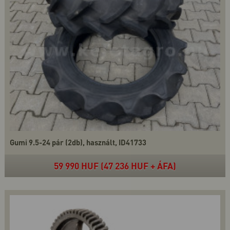
Gumi 9.5-24 pár (2db), használt, ID41733
59 990 HUF (47 236 HUF + ÁFA)