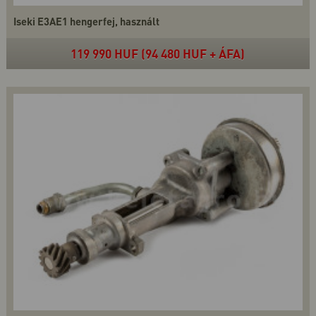
Iseki E3AE1 hengerfej, használt
119 990 HUF (94 480 HUF + ÁFA)