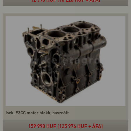
Iseki E3CC motor blokk, használt
159 990 HUF (125 976 HUF + ÁFA)