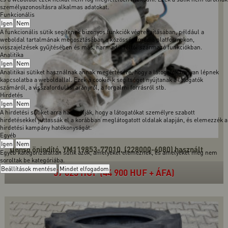
személyazonosításra alkalmas adatokat.
Funkcionális
Igen
Nem
A funkcionális sütik segítenek bizonyos funkciók végrehajtásában, például a
weboldal tartalmának megosztásában a közösségi média platformokon,
visszajelzések gyűjtésében és más, harmadik féltől származó funkciókban.
Analitika
Igen
Nem
Analitikai sütiket használnak annak megértésére, hogy a látogatók hogyan lépnek
kapcsolatba a weboldallal. Ezek a cookie-k segítséget nyújtanak a látogatók
számáról, a visszafordulási arányról, a forgalmi forrásról stb.
Hirdetés
Igen
Nem
A hirdetési sütiket arra használják, hogy a látogatókat személyre szabott
hirdetésekkel juttassák el a korábban meglátogatott oldalak alapján, és elemezzék a
hirdetési kampány hatékonyságát.
Egyéb
Igen
Nem
Denso önindító, YM119853-77010, (228000-6080) használt
Egyéb kategorizálatlan sütik azok, amelyeket elemeznek, és amelyeket még nem
soroltak be kategóriába.
Beállítások mentése
Mindet elfogadom
57 023 HUF (44 900 HUF + ÁFA)