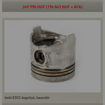
249 990 HUF (196 843 HUF + ÁFA)
Iseki E3CC dugattyú, használt