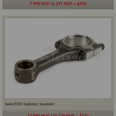
7 990 HUF (6 291 HUF + ÁFA)
Iseki E3CC hajtókar, használt
12 990 HUF (10 228 HUF + ÁFA)