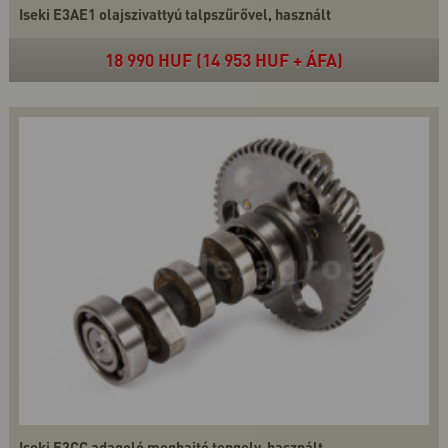
Iseki E3AE1 olajszivattyú talpszűrővel, használt
18 990 HUF (14 953 HUF + ÁFA)
Iseki E3CC adagoló meghajtó tengely, használt