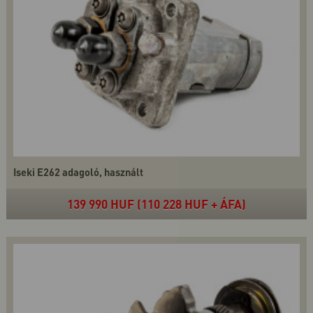
Iseki E262 adagoló, használt
139 990 HUF (110 228 HUF + ÁFA)