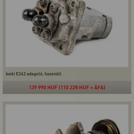
Iseki E262 adagoló, használt
139 990 HUF (110 228 HUF + ÁFA)