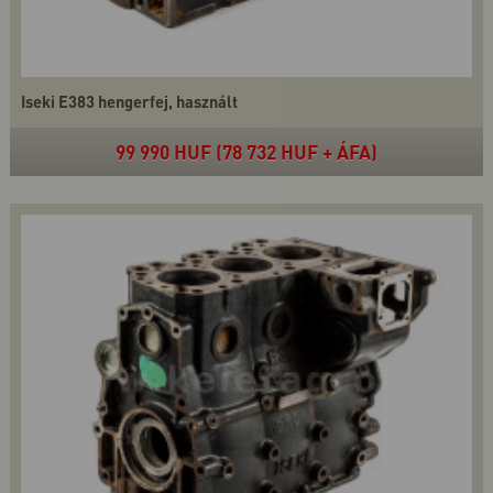
Iseki E383 hengerfej, használt
99 990 HUF (78 732 HUF + ÁFA)