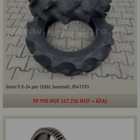
Gumi 9.5-24 pár (2db), használt, ID41733
59 990 HUF (47 236 HUF + ÁFA)