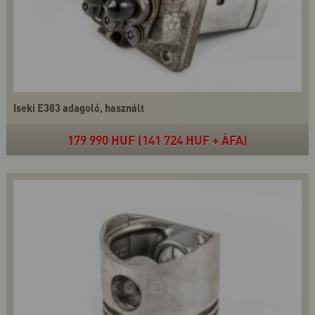
Iseki E383 adagoló, használt
179 990 HUF (141 724 HUF + ÁFA)