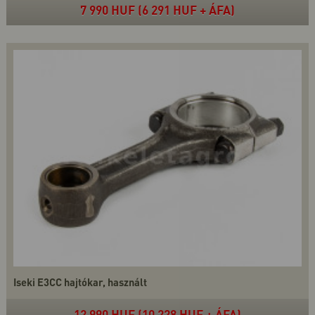
7 990 HUF (6 291 HUF + ÁFA)
Iseki E3CC hajtókar, használt
12 990 HUF (10 228 HUF + ÁFA)