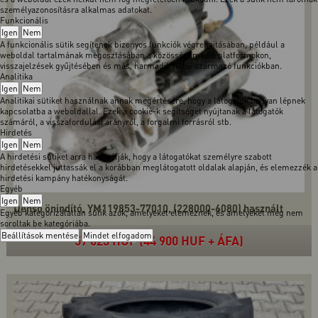
személyazonosításra alkalmas adatokat.
Funkcionális
Igen
Nem
A funkcionális sütik segítenek bizonyos funkciók végrehajtásában, például a
weboldal tartalmának megosztásában a közösségi média platformokon,
visszajelzések gyűjtésében és más, harmadik féltől származó funkciókban.
Analitika
Igen
Nem
Analitikai sütiket használnak annak megértésére, hogy a látogatók hogyan lépnek
kapcsolatba a weboldallal. Ezek a cookie-k segítséget nyújtanak a látogatók
számáról, a visszafordulási arányról, a forgalmi forrásról stb.
Hirdetés
Igen
Nem
A hirdetési sütiket arra használják, hogy a látogatókat személyre szabott
hirdetésekkel juttassák el a korábban meglátogatott oldalak alapján, és elemezzék a
hirdetési kampány hatékonyságát.
Egyéb
Igen
Nem
Denso önindító, YM119853-77010, (228000-6080) használt
Egyéb kategorizálatlan sütik azok, amelyeket elemeznek, és amelyeket még nem
soroltak be kategóriába.
Beállítások mentése
Mindet elfogadom
57 023 HUF (44 900 HUF + ÁFA)