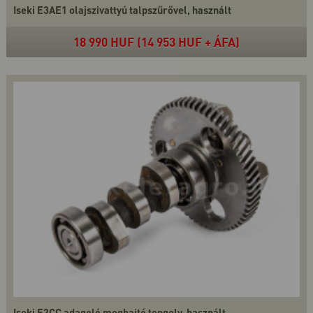
Iseki E3AE1 olajszivattyú talpszűrővel, használt
18 990 HUF (14 953 HUF + ÁFA)
Iseki E3CC adagoló meghajtó tengely, használt