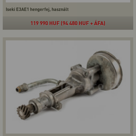
Iseki E3AE1 hengerfej, használt
119 990 HUF (94 480 HUF + ÁFA)