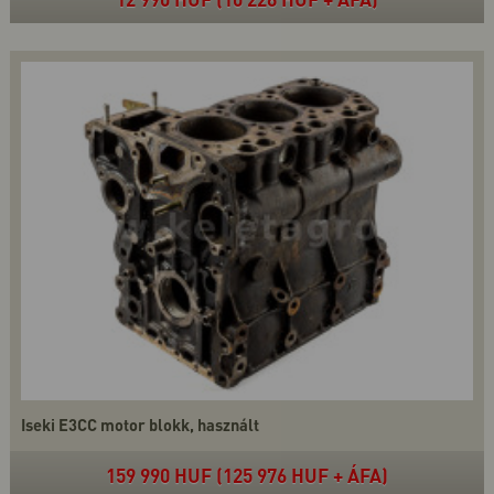
Iseki E3CC motor blokk, használt
159 990 HUF (125 976 HUF + ÁFA)