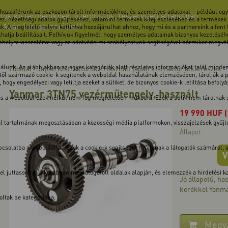
 hozzáférünk az eszközön tárolt információkhoz, és személyes adatokat – például egye
rok kistermelőknek, üzembiztos, leszervizelt állapotban
z, nézettségi adatok gyűjtéséhez, valamint termékek kifejlesztéséhez és a termékek
! Akár 1 év garanciával!
k. A megfelelő helyre kattintva hozzájárulhat ahhoz, hogy mi és a partnereink a fent
atja beállításait. Felhívjuk figyelmét, hogy személyes adatainak bizonyos kezeléséhe
ebhelyre visszatérve vagy az adatvédelmi szabályzatunk segítségével bármikor megválto
unk. Az alábbiakban az egyes kategóriák alatt részletes információkat talál minden 
Főoldal
Japán Kistraktorok
Használt japán kistraktor alkatrészek
-
-
-
ől származó cookie-k segítenek a weboldal használatának elemzésében, tárolják a pre
hogy engedélyezi vagy letiltja ezeket a sütiket, de bizonyos cookie-k letiltása befoly
Yanmar 3TN75 vezérműtengely, használt
 és a weboldal ezek nélkül nem fog megfelelően működni. Ezek a sütik nem tárolnak
19 990
HUF
dal tartalmának megosztásában a közösségi média platformokon, visszajelzések gyűj
Állapot:
solatba a weboldallal. Ezek a cookie-k segítséget nyújtanak a látogatók számáról, a v
V
kkel juttassák el a korábban meglátogatott oldalak alapján, és elemezzék a hirdetési
Jó állapotú, h
kerékkel Yanma
ltak be kategóriába.
Megv