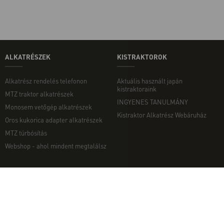
ALKATRÉSZEK
KISTRAKTOROK
Alkatrész rendelés telefonon
Aktuális használt japán
kistraktoraink
MTZ traktor alkatrészek
INGYENES TANULMÁNY
Monosem vetőgép alkatrészek
Kistraktor Alkatrész Webáruház
Oros kukorica adapter alkatrészek
MTZ túrbósítás
Webshop - ahol mindent megtalálsz
MUNKAGÉPEK
EGYÉB
Munkagép rendelés telefonon
Kapcsolat
Ekék
Impresszum
Talajmarók
Adatvédelmi nyilatkozat