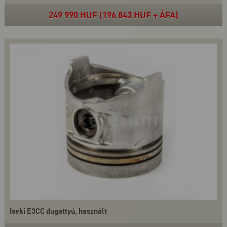
249 990 HUF (196 843 HUF + ÁFA)
Iseki E3CC dugattyú, használt