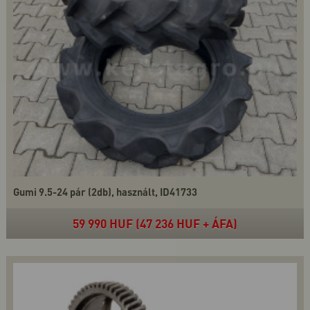
Gumi 9.5-24 pár (2db), használt, ID41733
59 990 HUF (47 236 HUF + ÁFA)