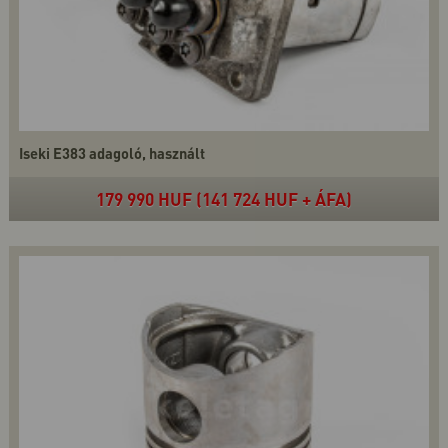
Iseki E383 adagoló, használt
179 990 HUF (141 724 HUF + ÁFA)