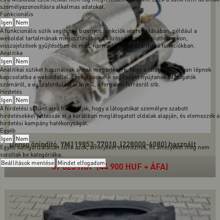
személyazonosításra alkalmas adatokat.
Funkcionális
Igen
Nem
A funkcionális sütik segítenek bizonyos funkciók végrehajtásában, például a
weboldal tartalmának megosztásában a közösségi média platformokon,
visszajelzések gyűjtésében és más, harmadik féltől származó funkciókban.
Analitika
Igen
Nem
Analitikai sütiket használnak annak megértésére, hogy a látogatók hogyan lépnek
kapcsolatba a weboldallal. Ezek a cookie-k segítséget nyújtanak a látogatók
számáról, a visszafordulási arányról, a forgalmi forrásról stb.
Hirdetés
Igen
Nem
A hirdetési sütiket arra használják, hogy a látogatókat személyre szabott
hirdetésekkel juttassák el a korábban meglátogatott oldalak alapján, és elemezzék a
hirdetési kampány hatékonyságát.
Egyéb
Igen
Nem
Denso önindító, YM119853-77010, (228000-6080) használt
Egyéb kategorizálatlan sütik azok, amelyeket elemeznek, és amelyeket még nem
soroltak be kategóriába.
Beállítások mentése
Mindet elfogadom
57 023 HUF (44 900 HUF + ÁFA)