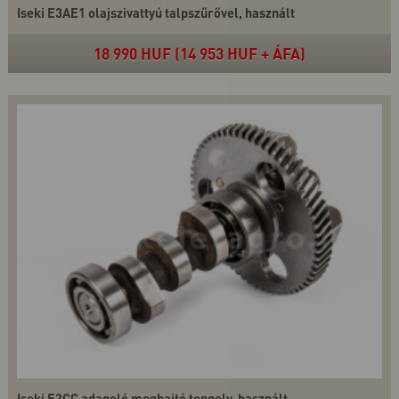
Iseki E3AE1 olajszivattyú talpszűrővel, használt
18 990 HUF (14 953 HUF + ÁFA)
Iseki E3CC adagoló meghajtó tengely, használt