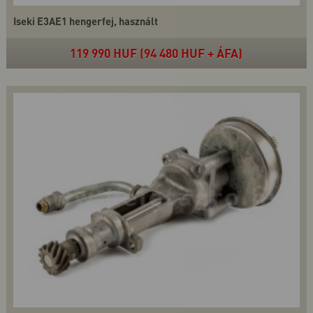
Iseki E3AE1 hengerfej, használt
119 990 HUF (94 480 HUF + ÁFA)