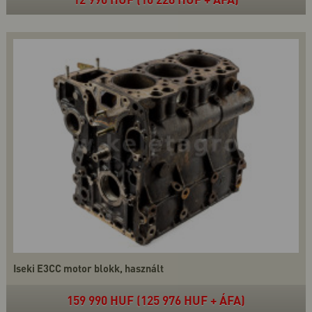
Iseki E3CC motor blokk, használt
159 990 HUF (125 976 HUF + ÁFA)