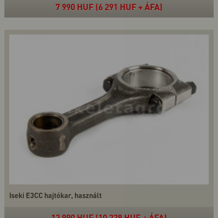
7 990 HUF (6 291 HUF + ÁFA)
Iseki E3CC hajtókar, használt
12 990 HUF (10 228 HUF + ÁFA)