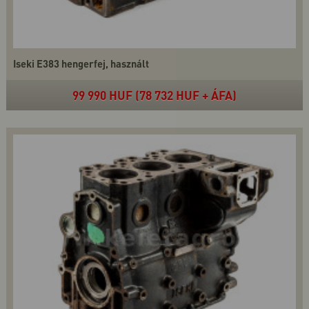
Iseki E383 hengerfej, használt
99 990 HUF (78 732 HUF + ÁFA)