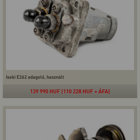
Iseki E262 adagoló, használt
139 990 HUF (110 228 HUF + ÁFA)