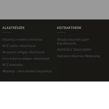
ALKATRÉSZEK
KISTRAKTOROK
Alkatrész rendelés telefonon
Aktuális használt japán
kistraktoraink
MTZ traktor alkatrészek
INGYENES TANULMÁNY
Monosem vetőgép alkatrészek
Kistraktor Alkatrész Webáruház
Oros kukorica adapter alkatrészek
MTZ túrbósítás
Webshop - ahol mindent megtalálsz
MUNKAGÉPEK
EGYÉB
Munkagép rendelés telefonon
Kapcsolat
Ekék
Impresszum
Talajmarók
Adatvédelmi nyilatkozat