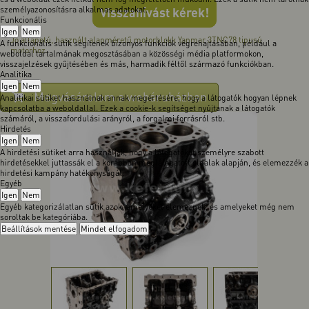
személyazonosításra alkalmas adatokat.
Visszahívást kérek!
Funkcionális
Igen
Nem
Jó állapotú, használt alapméretű motorblokk Yanmar 3TNC78 tipusú
A funkcionális sütik segítenek bizonyos funkciók végrehajtásában, például a
motorhoz.
weboldal tartalmának megosztásában a közösségi média platformokon,
visszajelzések gyűjtésében és más, harmadik féltől származó funkciókban.
Analitika
Igen
Nem
Megvásárolom a webáruházban
Analitikai sütiket használnak annak megértésére, hogy a látogatók hogyan lépnek
kapcsolatba a weboldallal. Ezek a cookie-k segítséget nyújtanak a látogatók
számáról, a visszafordulási arányról, a forgalmi forrásról stb.
Hirdetés
Igen
Nem
A hirdetési sütiket arra használják, hogy a látogatókat személyre szabott
hirdetésekkel juttassák el a korábban meglátogatott oldalak alapján, és elemezzék a
hirdetési kampány hatékonyságát.
Egyéb
Igen
Nem
Egyéb kategorizálatlan sütik azok, amelyeket elemeznek, és amelyeket még nem
soroltak be kategóriába.
Beállítások mentése
Mindet elfogadom