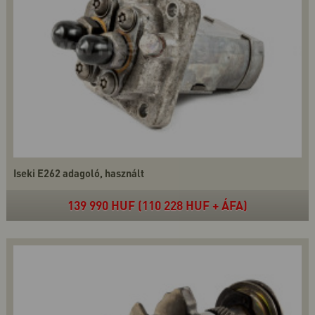
Iseki E262 adagoló, használt
139 990 HUF (110 228 HUF + ÁFA)