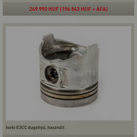
249 990 HUF (196 843 HUF + ÁFA)
Iseki E3CC dugattyú, használt