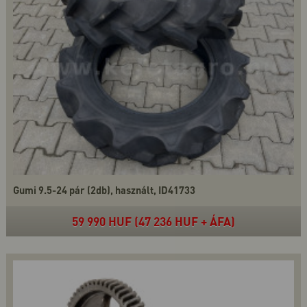
Gumi 9.5-24 pár (2db), használt, ID41733
59 990 HUF (47 236 HUF + ÁFA)