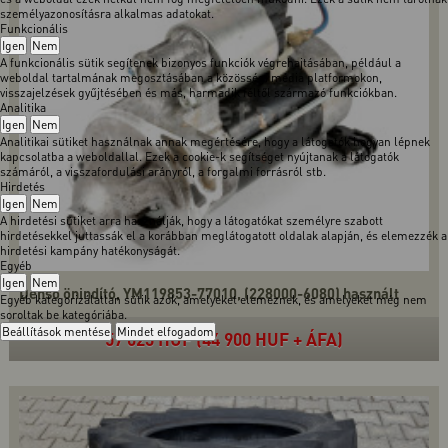
személyazonosításra alkalmas adatokat.
Funkcionális
Igen
Nem
A funkcionális sütik segítenek bizonyos funkciók végrehajtásában, például a
weboldal tartalmának megosztásában a közösségi média platformokon,
visszajelzések gyűjtésében és más, harmadik féltől származó funkciókban.
Analitika
Igen
Nem
Analitikai sütiket használnak annak megértésére, hogy a látogatók hogyan lépnek
kapcsolatba a weboldallal. Ezek a cookie-k segítséget nyújtanak a látogatók
számáról, a visszafordulási arányról, a forgalmi forrásról stb.
Hirdetés
Igen
Nem
A hirdetési sütiket arra használják, hogy a látogatókat személyre szabott
hirdetésekkel juttassák el a korábban meglátogatott oldalak alapján, és elemezzék a
hirdetési kampány hatékonyságát.
Egyéb
Igen
Nem
Denso önindító, YM119853-77010, (228000-6080) használt
Egyéb kategorizálatlan sütik azok, amelyeket elemeznek, és amelyeket még nem
soroltak be kategóriába.
Beállítások mentése
Mindet elfogadom
57 023 HUF (44 900 HUF + ÁFA)