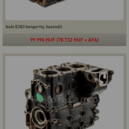
Iseki E383 hengerfej, használt
99 990 HUF (78 732 HUF + ÁFA)