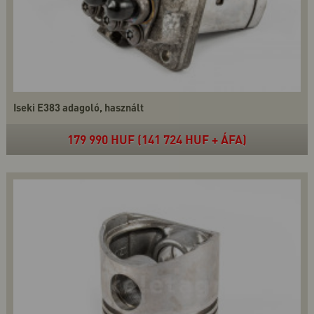
Iseki E383 adagoló, használt
179 990 HUF (141 724 HUF + ÁFA)