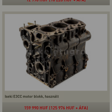
Iseki E3CC motor blokk, használt
159 990 HUF (125 976 HUF + ÁFA)