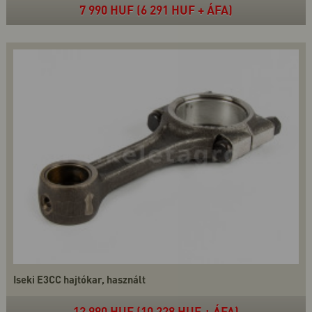
7 990 HUF (6 291 HUF + ÁFA)
Iseki E3CC hajtókar, használt
12 990 HUF (10 228 HUF + ÁFA)