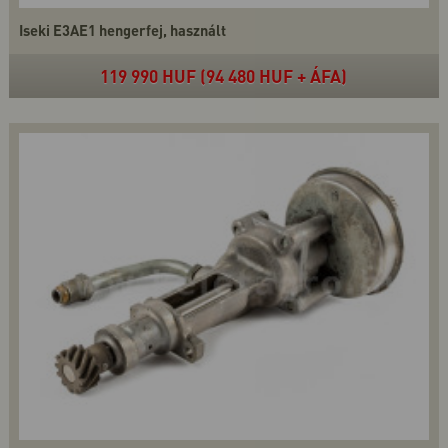
Iseki E3AE1 hengerfej, használt
119 990 HUF (94 480 HUF + ÁFA)