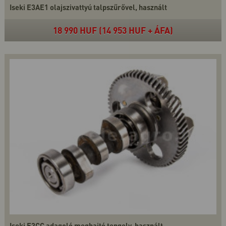
Iseki E3AE1 olajszivattyú talpszűrővel, használt
18 990 HUF (14 953 HUF + ÁFA)
Iseki E3CC adagoló meghajtó tengely, használt