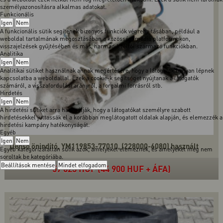
személyazonosításra alkalmas adatokat.
Funkcionális
Igen
Nem
A funkcionális sütik segítenek bizonyos funkciók végrehajtásában, például a
weboldal tartalmának megosztásában a közösségi média platformokon,
visszajelzések gyűjtésében és más, harmadik féltől származó funkciókban.
Analitika
Igen
Nem
Analitikai sütiket használnak annak megértésére, hogy a látogatók hogyan lépnek
kapcsolatba a weboldallal. Ezek a cookie-k segítséget nyújtanak a látogatók
számáról, a visszafordulási arányról, a forgalmi forrásról stb.
Hirdetés
Igen
Nem
A hirdetési sütiket arra használják, hogy a látogatókat személyre szabott
hirdetésekkel juttassák el a korábban meglátogatott oldalak alapján, és elemezzék a
hirdetési kampány hatékonyságát.
Egyéb
Igen
Nem
Denso önindító, YM119853-77010, (228000-6080) használt
Egyéb kategorizálatlan sütik azok, amelyeket elemeznek, és amelyeket még nem
soroltak be kategóriába.
Beállítások mentése
Mindet elfogadom
57 023 HUF (44 900 HUF + ÁFA)