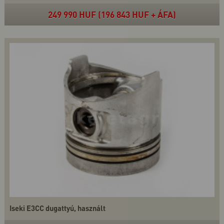
249 990 HUF (196 843 HUF + ÁFA)
Iseki E3CC dugattyú, használt