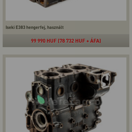
Iseki E383 hengerfej, használt
99 990 HUF (78 732 HUF + ÁFA)