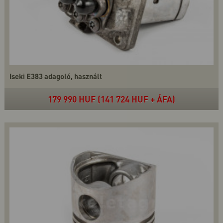
Iseki E383 adagoló, használt
179 990 HUF (141 724 HUF + ÁFA)