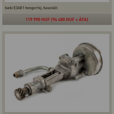
Iseki E3AE1 hengerfej, használt
119 990 HUF (94 480 HUF + ÁFA)