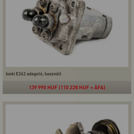
Iseki E262 adagoló, használt
139 990 HUF (110 228 HUF + ÁFA)