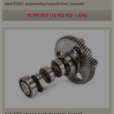
Iseki E3AE1 olajszivattyú talpszűrővel, használt
18 990 HUF (14 953 HUF + ÁFA)
Iseki E3CC adagoló meghajtó tengely, használt