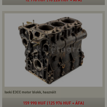
Iseki E3CC motor blokk, használt
159 990 HUF (125 976 HUF + ÁFA)