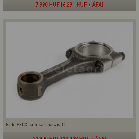
7 990 HUF (6 291 HUF + ÁFA)
Iseki E3CC hajtókar, használt
12 990 HUF (10 228 HUF + ÁFA)