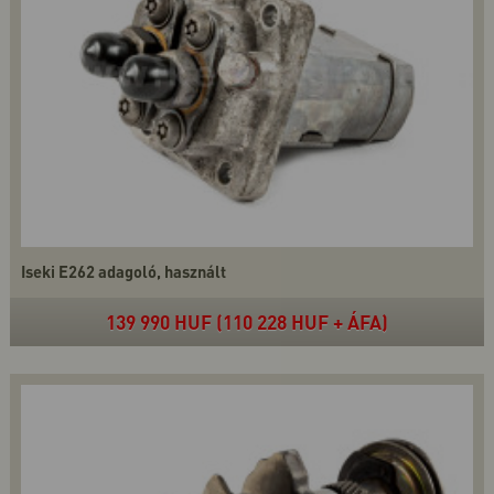
Iseki E262 adagoló, használt
139 990 HUF (110 228 HUF + ÁFA)