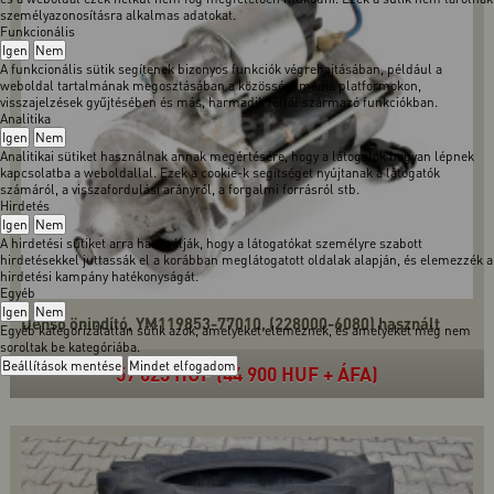
személyazonosításra alkalmas adatokat.
Funkcionális
Igen
Nem
A funkcionális sütik segítenek bizonyos funkciók végrehajtásában, például a
weboldal tartalmának megosztásában a közösségi média platformokon,
visszajelzések gyűjtésében és más, harmadik féltől származó funkciókban.
Analitika
Igen
Nem
Analitikai sütiket használnak annak megértésére, hogy a látogatók hogyan lépnek
kapcsolatba a weboldallal. Ezek a cookie-k segítséget nyújtanak a látogatók
számáról, a visszafordulási arányról, a forgalmi forrásról stb.
Hirdetés
Igen
Nem
A hirdetési sütiket arra használják, hogy a látogatókat személyre szabott
hirdetésekkel juttassák el a korábban meglátogatott oldalak alapján, és elemezzék a
hirdetési kampány hatékonyságát.
Egyéb
Igen
Nem
Denso önindító, YM119853-77010, (228000-6080) használt
Egyéb kategorizálatlan sütik azok, amelyeket elemeznek, és amelyeket még nem
soroltak be kategóriába.
Beállítások mentése
Mindet elfogadom
57 023 HUF (44 900 HUF + ÁFA)