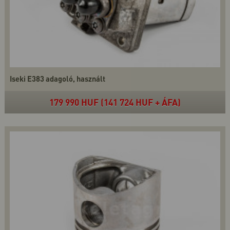
Iseki E383 adagoló, használt
179 990 HUF (141 724 HUF + ÁFA)