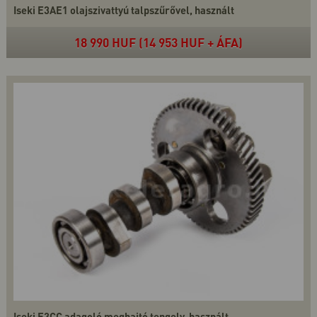
Iseki E3AE1 olajszivattyú talpszűrővel, használt
18 990 HUF (14 953 HUF + ÁFA)
Iseki E3CC adagoló meghajtó tengely, használt