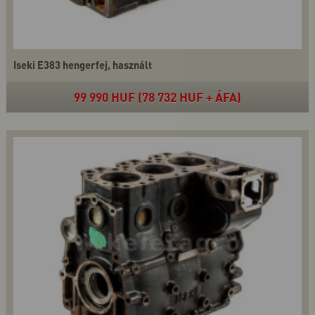
Iseki E383 hengerfej, használt
99 990 HUF (78 732 HUF + ÁFA)