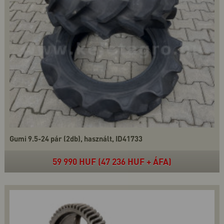
Gumi 9.5-24 pár (2db), használt, ID41733
59 990 HUF (47 236 HUF + ÁFA)