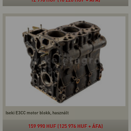
Iseki E3CC motor blokk, használt
159 990 HUF (125 976 HUF + ÁFA)