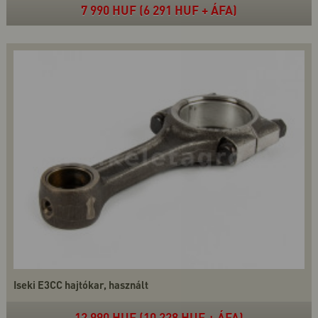
7 990 HUF (6 291 HUF + ÁFA)
Iseki E3CC hajtókar, használt
12 990 HUF (10 228 HUF + ÁFA)