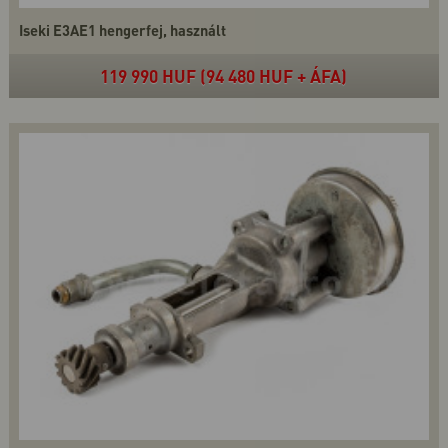
Iseki E3AE1 hengerfej, használt
119 990 HUF (94 480 HUF + ÁFA)