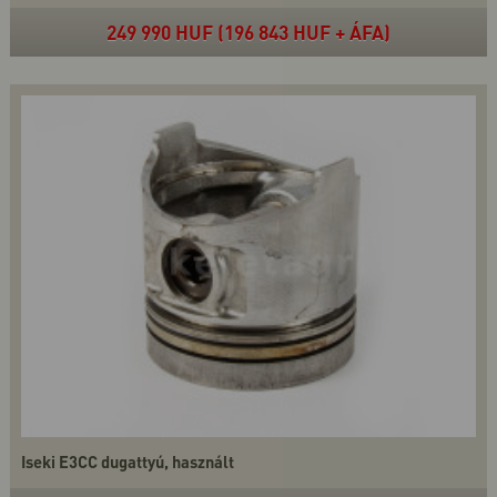
249 990 HUF (196 843 HUF + ÁFA)
Iseki E3CC dugattyú, használt