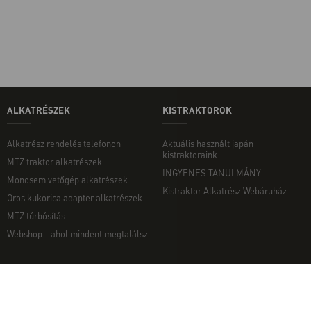
ALKATRÉSZEK
KISTRAKTOROK
Alkatrész rendelés telefonon
Aktuális használt japán
kistraktoraink
MTZ traktor alkatrészek
INGYENES TANULMÁNY
Monosem vetőgép alkatrészek
Kistraktor Alkatrész Webáruház
Oros kukorica adapter alkatrészek
MTZ túrbósítás
Webshop - ahol mindent megtalálsz
MUNKAGÉPEK
EGYÉB
Munkagép rendelés telefonon
Kapcsolat