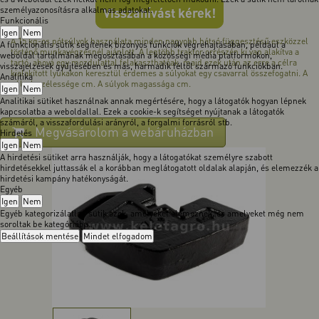
személyazonosításra alkalmas adatokat.
Visszahívást kérek!
Funkcionális
Igen
Nem
A 15 kg-os pótsúlyok használata minden nagyobb hátsó függesztésű eszközzel
A funkcionális sütik segítenek bizonyos funkciók végrehajtásában, például a
történő munkavégzésnél ajánlott. A legtöbb traktor orrészén ki van alakítva a
weboldal tartalmának megosztásában a közösségi média platformokon,
tartó, ahová egy mozdulattal felakaszthatóak, majd ezek után az erre a célra
visszajelzések gyűjtésében és más, harmadik féltől származó funkciókban.
kialakított lyukakon keresztül érdemes a súlyokat egy csavarral összefogatni. A
Analitika
súlyok szélessége cm. A súlyok magassága cm.
Igen
Nem
Analitikai sütiket használnak annak megértésére, hogy a látogatók hogyan lépnek
kapcsolatba a weboldallal. Ezek a cookie-k segítséget nyújtanak a látogatók
számáról, a visszafordulási arányról, a forgalmi forrásról stb.
Megvásárolom a webáruházban
Hirdetés
Igen
Nem
A hirdetési sütiket arra használják, hogy a látogatókat személyre szabott
hirdetésekkel juttassák el a korábban meglátogatott oldalak alapján, és elemezzék a
hirdetési kampány hatékonyságát.
Egyéb
Igen
Nem
Egyéb kategorizálatlan sütik azok, amelyeket elemeznek, és amelyeket még nem
soroltak be kategóriába.
Beállítások mentése
Mindet elfogadom