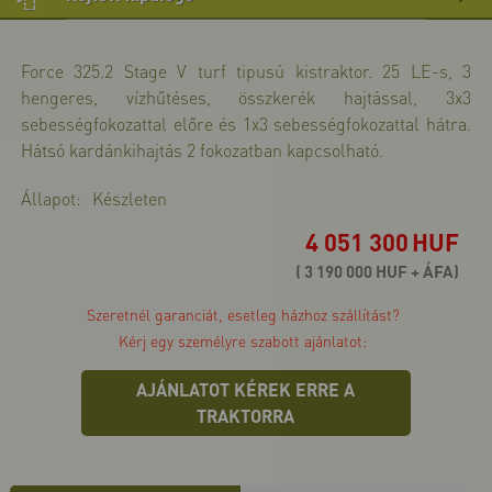
>>
bő
Force 325.2 Stage V turf tipusú kistraktor. 25 LE-s, 3
>>
hengeres, vízhűtéses, összkerék hajtással, 3x3
sebességfokozattal előre és 1x3 sebességfokozattal hátra.
Hátsó kardánkihajtás 2 fokozatban kapcsolható.
Állapot:
Készleten
4 051 300
HUF
( 3 190 000 HUF + ÁFA)
Szeretnél garanciát, esetleg házhoz szállítást?
Kérj egy személyre szabott ajánlatot:
AJÁNLATOT KÉREK ERRE A
TRAKTORRA