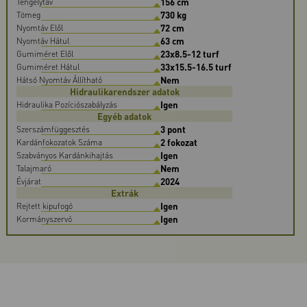
156 cm
Tengelytáv
730 kg
Tömeg
72 cm
Nyomtáv Elől
63 cm
Nyomtáv Hátul
23x8.5-12 turf
Gumiméret Elől
33x15.5-16.5 turf
Gumiméret Hátul
Nem
Hátsó Nyomtáv Állítható
Hidraulikarendszer adatok
Igen
Hidraulika Pozíciószabályzás
Egyéb adatok
3 pont
Szerszámfüggesztés
2 fokozat
Kardánfokozatok Száma
Igen
Szabványos Kardánkihajtás
Nem
Talajmaró
2024
Évjárat
Extrák
Igen
Rejtett kipufogó
Igen
Kormányszervó