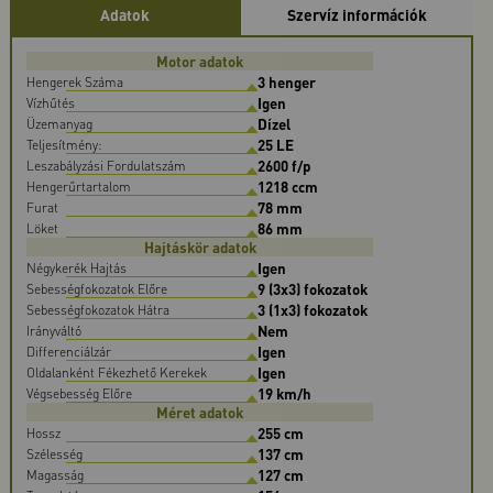
Adatok
Szervíz információk
Motor adatok
3 henger
Hengerek Száma
Igen
Vízhűtés
Dízel
Üzemanyag
25 LE
Teljesítmény:
2600 f/p
Leszabályzási Fordulatszám
1218 ccm
Hengerűrtartalom
78 mm
Furat
86 mm
Löket
Hajtáskör adatok
Igen
Négykerék Hajtás
9 (3x3) fokozatok
Sebességfokozatok Előre
3 (1x3) fokozatok
Sebességfokozatok Hátra
Nem
Irányváltó
Igen
Differenciálzár
Igen
Oldalanként Fékezhető Kerekek
19 km/h
Végsebesség Előre
Méret adatok
255 cm
Hossz
137 cm
Szélesség
127 cm
Magasság