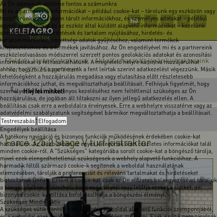
Az Ön adatainak védelme fontos a számunkra
Mi és a partnereink információkat – például cookie-kat – tárolunk egy eszközön vagy
hozzáférünk az eszközön tárolt információkhoz, és személyes adatokat – például
HU
EN
DE
FR
RO
egyedi azonosítókat és az eszköz által küldött alapvető információkat – kezelünk
személyre szabott hirdetések és tartalom nyújtásához, hirdetés- és
tartalomméréshez, nézettségi adatok gyűjtéséhez, valamint termékek
kifejlesztéséhez és a termékek javításához. Az Ön engedélyével mi és a partnereink
eszközleolvasásos módszerrel szerzett pontos geolokációs adatokat és azonosítási
Főoldal
Japán Kistraktorok
Aktuális használt japán kistraktoraink
-
-
információkat is felhasználhatunk. A megfelelő helyre kattintva hozzájárulhat
Force 325.2 Stage V turf
ahhoz, hogy mi és a partnereink a fent leírtak szerint adatkezelést végezzünk. Másik
-
lehetőségként a hozzájárulás megadása vagy elutasítása előtt részletesebb
információkhoz juthat, és megváltoztathatja beállításait. Felhívjuk figyelmét, hogy
Hívj fel minket!
személyes adatainak bizonyos kezeléséhez nem feltétlenül szükséges az Ön
hozzájárulása, de jogában áll tiltakozni az ilyen jellegű adatkezelés ellen. A
beállításai csak erre a weboldalra érvényesek. Erre a webhelyre visszatérve vagy az
adatvédelmi szabályzatunk segítségével bármikor megváltoztathatja a beállításait.
Írj üzenetet!
Testreszabás
Elfogadom
Engedélyek beállítása
A hatékony navigáció és bizonyos funkciók működésének érdekében cookie-kat
Force 325.2 Stage V turf kistraktor
használunk. Az alábbiakban az egyes kategóriák alatt részletes információkat talál
minden cookie-ról. A "Szükséges" kategóriába sorolt cookie-kat a böngésző tárolja,
mivel ezek elengedhetetlenül szükségesek a webhely alapvető funkcióihoz. A
harmadik féltől származó cookie-k segítenek a weboldal használatának
elemzésében, tárolják a preferenciáit és releváns tartalmakat és hirdetéseket
biztosítanak Önnek. Ezeket a cookie-kat csak az Ön előzetes beleegyezésével tároljuk
a böngészőjében. Eldöntheti, hogy engedélyezi vagy letiltja ezeket a sütiket, de
bizonyos cookie-k letiltása befolyásolhatja a böngészési élményt.
Szükséges
Mindig aktív
A szükséges sütik döntő fontosságúak a weboldal alapvető funkciói szempontjából,
és a weboldal ezek nélkül nem fog megfelelően működni. Ezek a sütik nem tárolnak