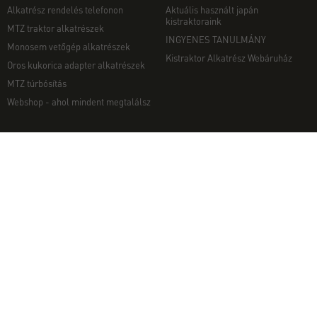
Alkatrész rendelés telefonon
Aktuális használt japán
kistraktoraink
MTZ traktor alkatrészek
INGYENES TANULMÁNY
Monosem vetőgép alkatrészek
Kistraktor Alkatrész Webáruház
Oros kukorica adapter alkatrészek
MTZ túrbósítás
Webshop - ahol mindent megtalálsz
MUNKAGÉPEK
EGYÉB
Munkagép rendelés telefonon
Kapcsolat
Ekék
Impresszum
Talajmarók
Adatvédelmi nyilatkozat
Szárzúzók és Mulcsozók
Pályázati információk
Tárcsák
Komondor munkagépek