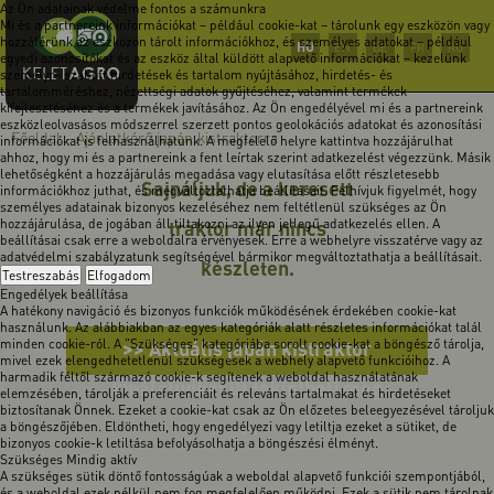
Az Ön adatainak védelme fontos a számunkra
Mi és a partnereink információkat – például cookie-kat – tárolunk egy eszközön vagy
hozzáférünk az eszközön tárolt információkhoz, és személyes adatokat – például
HU
EN
DE
FR
RO
egyedi azonosítókat és az eszköz által küldött alapvető információkat – kezelünk
személyre szabott hirdetések és tartalom nyújtásához, hirdetés- és
tartalomméréshez, nézettségi adatok gyűjtéséhez, valamint termékek
kifejlesztéséhez és a termékek javításához. Az Ön engedélyével mi és a partnereink
eszközleolvasásos módszerrel szerzett pontos geolokációs adatokat és azonosítási
Főoldal
-
Ajánlatkérő japán kistraktorra
információkat is felhasználhatunk. A megfelelő helyre kattintva hozzájárulhat
ahhoz, hogy mi és a partnereink a fent leírtak szerint adatkezelést végezzünk. Másik
lehetőségként a hozzájárulás megadása vagy elutasítása előtt részletesebb
Sajnáljuk, de a keresett
információkhoz juthat, és megváltoztathatja beállításait. Felhívjuk figyelmét, hogy
személyes adatainak bizonyos kezeléséhez nem feltétlenül szükséges az Ön
hozzájárulása, de jogában áll tiltakozni az ilyen jellegű adatkezelés ellen. A
traktor már nincs
beállításai csak erre a weboldalra érvényesek. Erre a webhelyre visszatérve vagy az
adatvédelmi szabályzatunk segítségével bármikor megváltoztathatja a beállításait.
készleten.
Testreszabás
Elfogadom
Engedélyek beállítása
A hatékony navigáció és bizonyos funkciók működésének érdekében cookie-kat
használunk. Az alábbiakban az egyes kategóriák alatt részletes információkat talál
minden cookie-ról. A "Szükséges" kategóriába sorolt cookie-kat a böngésző tárolja,
>> Aktuális japán kistraktor
mivel ezek elengedhetetlenül szükségesek a webhely alapvető funkcióihoz. A
harmadik féltől származó cookie-k segítenek a weboldal használatának
kínálatunkat itt tekintheti meg
elemzésében, tárolják a preferenciáit és releváns tartalmakat és hirdetéseket
biztosítanak Önnek. Ezeket a cookie-kat csak az Ön előzetes beleegyezésével tároljuk
<<
a böngészőjében. Eldöntheti, hogy engedélyezi vagy letiltja ezeket a sütiket, de
bizonyos cookie-k letiltása befolyásolhatja a böngészési élményt.
Szükséges
Mindig aktív
A szükséges sütik döntő fontosságúak a weboldal alapvető funkciói szempontjából,
és a weboldal ezek nélkül nem fog megfelelően működni. Ezek a sütik nem tárolnak