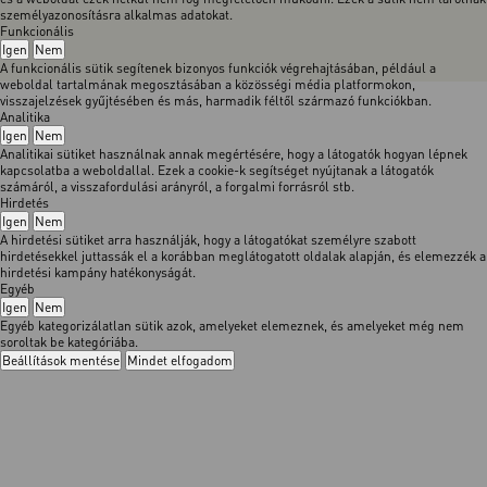
személyazonosításra alkalmas adatokat.
Funkcionális
Igen
Nem
A funkcionális sütik segítenek bizonyos funkciók végrehajtásában, például a
weboldal tartalmának megosztásában a közösségi média platformokon,
visszajelzések gyűjtésében és más, harmadik féltől származó funkciókban.
Analitika
Igen
Nem
Analitikai sütiket használnak annak megértésére, hogy a látogatók hogyan lépnek
kapcsolatba a weboldallal. Ezek a cookie-k segítséget nyújtanak a látogatók
számáról, a visszafordulási arányról, a forgalmi forrásról stb.
Hirdetés
Igen
Nem
A hirdetési sütiket arra használják, hogy a látogatókat személyre szabott
hirdetésekkel juttassák el a korábban meglátogatott oldalak alapján, és elemezzék a
hirdetési kampány hatékonyságát.
Egyéb
Igen
Nem
Egyéb kategorizálatlan sütik azok, amelyeket elemeznek, és amelyeket még nem
soroltak be kategóriába.
Beállítások mentése
Mindet elfogadom