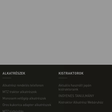
ALKATRÉSZEK
KISTRAKTOROK
Alkatrész rendelés telefonon
Aktuális használt japán
kistraktoraink
MTZ traktor alkatrészek
INGYENES TANULMÁNY
Monosem vetőgép alkatrészek
Kistraktor Alkatrész Webáruház
Oros kukorica adapter alkatrészek
MTZ túrbósítás